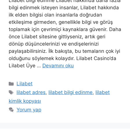
Lilabet bilgi edinme Lilabet hakkında daha fazla
bilgi edinmek isteyen insanlar, Lilabet hakkında
ilk elden bilgisi olan insanlarla doğrudan
etkileşime girmeden, genellikle bilgi ve görüş
toplamak için çevrimiçi kaynaklara güvenir. Daha
önce Lilabet sitesine gittiyseniz, artık geri
dönüp düşüncelerinizi ve endişelerinizi
paylaşabilirsiniz. İlk bakışta, bu temaların çok iyi
olduğunu söylemek kolaydır. Lilabet Casino’da
Lilabet Üye …
Devamını oku
Kategoriler
Lilabet
Etiketler
lilabet adres
,
lilabet bilgi edinme
,
lilabet
kimlik kopyası
Yorum yap