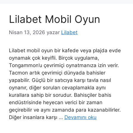
Lilabet Mobil Oyun
Nisan 13, 2026
yazar
Lilabet
Lilabet mobil oyun bir kafede veya plajda evde
oynamak çok keyifli. Birçok uygulama,
Tongammon’u çevrimiçi oynatmanıza izin verir.
Tacmon artık çevrimiçi dünyada bahisler
yapabilir. Güçlü bir satıcıya karşı tavla nasıl
oynanır, diğer soruları cevaplamakla aynı
kurallara sahip bir sorudur. Bahisçiler bahis
endüstrisinde heyecan verici bir zaman
geçirebilir ve aynı zamanda para kazanabilirler.
Diğer insanlara karşı …
Devamını oku