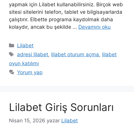
yapmak için Lilabet kullanabilirsiniz. Birçok web
sitesi sitelerini telefon, tablet ve bilgisayarlarda
çalıştırır. Elbette programa kaydolmak daha
kolaydır, ancak bu şekilde …
Devamını oku
Kategoriler
Lilabet
Etiketler
adresi lilabet
,
lilabet oturum açma
,
lilabet
oyun katılımı
Yorum yap
Lilabet Giriş Sorunları
Nisan 15, 2026
yazar
Lilabet