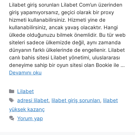
Lilabet giriş sorunları Lilabet Com’un üzerinden
giriş yapamıyorsanız, geçici olarak bir proxy
hizmeti kullanabilirsiniz. Hizmeti yine de
kullanabilirsiniz, ancak yavaş olacaktır. Hangi
ülkede olduğunuzu bilmek önemlidir. Bu tür web
siteleri sadece ülkemizde değil, aynı zamanda
dünyanın farklı ülkelerinde de engellenir. Lilabet
canlı bahis sitesi Lilabet yönetimi, uluslararası
deneyime sahip bir oyun sitesi olan Bookie ile …
Devamını oku
Kategoriler
Lilabet
Etiketler
adresi lilabet
,
lilabet giriş sorunları
,
lilabet
yüksek kazanç
Yorum yap