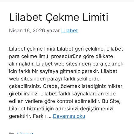
Lilabet Çekme Limiti
Nisan 16, 2026
yazar
Lilabet
Lilabet çekme limiti Lilabet geri çekilme. Lilabet
para çekme limiti prosedürüne göre dikkate
alınmalıdır. Lilabet web sitesinden para çekmek
için farklı bir sayfaya gitmeniz gerekir. Lilabet
web sitesinden parayı farklı şekillerde
çekebilirsiniz. Orada, ödemek istediğiniz miktarı
girebilirsiniz. Lilabet farklı kaynaklardan elde
edilen verilere göre kontrol edilmelidir. Bu Site,
Lilabet hizmeti için adresinizi değiştirmenizi
gerektirir. Farklı …
Devamını oku
Kategoriler