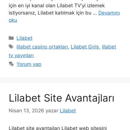
için en iyi kanal olan Lilabet TV’yi izlemek
istiyorsanız, Lilabet katılmak için bu …
Devamını
oku
Kategoriler
Lilabet
Etiketler
lilabet casino ortakları
,
Lilabet Giriş
,
lilabet
tv yayınları
Yorum yap
Lilabet Site Avantajları
Nisan 13, 2026
yazar
Lilabet
Lilabet site avantajları Lilabet web sitesini