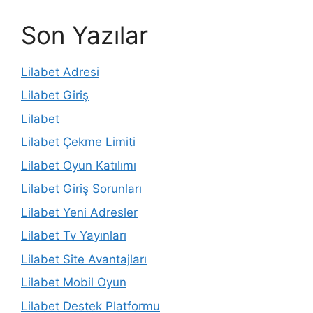
Son Yazılar
Lilabet Adresi
Lilabet Giriş
Lilabet
Lilabet Çekme Limiti
Lilabet Oyun Katılımı
Lilabet Giriş Sorunları
Lilabet Yeni Adresler
Lilabet Tv Yayınları
Lilabet Site Avantajları
Lilabet Mobil Oyun
Lilabet Destek Platformu