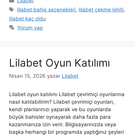
Lilabet
Etiketler
lilabet bahis seçenekleri
,
lilabet çekme limiti
,
lilabet kaç oldu
Yorum yap
Lilabet Oyun Katılımı
Nisan 15, 2026
yazar
Lilabet
Lilabet oyun katılımı Lilabet çevrimiçi oyunlarına
nasıl katılabilirim? Lilabet çevrimiçi oyunları,
kendi planlarınızı yaparak ve bu oyunlarda
büyük bahisler oynayarak daha fazla para
kazanmanıza izin verir. Bilgisayarınızda veya
başka herhangi bir programda yaptığınız şeyleri