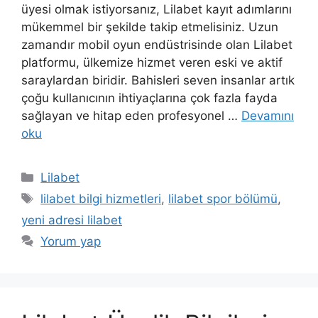
üyesi olmak istiyorsanız, Lilabet kayıt adımlarını
mükemmel bir şekilde takip etmelisiniz. Uzun
zamandır mobil oyun endüstrisinde olan Lilabet
platformu, ülkemize hizmet veren eski ve aktif
saraylardan biridir. Bahisleri seven insanlar artık
çoğu kullanıcının ihtiyaçlarına çok fazla fayda
sağlayan ve hitap eden profesyonel …
Devamını
oku
Kategoriler
Lilabet
Etiketler
lilabet bilgi hizmetleri
,
lilabet spor bölümü
,
yeni adresi lilabet
Yorum yap