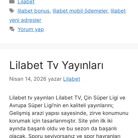
Kategoriler
Lilabet
Etiketler
lilabet bonus
,
lilabet mobil ödemeler
,
lilabet
yeni adresler
Yorum yap
Lilabet Tv Yayınları
Nisan 14, 2026
yazar
Lilabet
Lilabet tv yayınları Lilabet TV, Çin Süper Ligi ve
Avrupa Süper Ligi’nin en kaliteli yayınlarını;
Gelişmiş arazi yapısı sayesinde, zirve konumunu
korumak için tasarlanmıştır. Site yılın ilk iki
ayında başarılı oldu ve bu sezon da başarılı
olacak. Sporu seviyorsanız ve spor hayranları