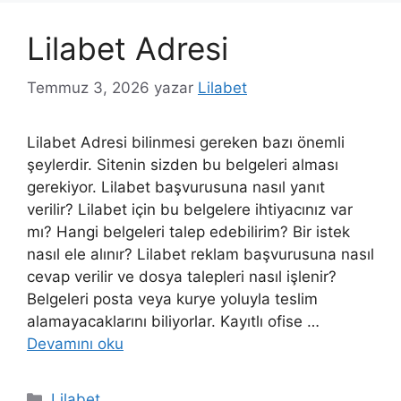
Lilabet Adresi
Temmuz 3, 2026
yazar
Lilabet
Lilabet Adresi bilinmesi gereken bazı önemli
şeylerdir. Sitenin sizden bu belgeleri alması
gerekiyor. Lilabet başvurusuna nasıl yanıt
verilir? Lilabet için bu belgelere ihtiyacınız var
mı? Hangi belgeleri talep edebilirim? Bir istek
nasıl ele alınır? Lilabet reklam başvurusuna nasıl
cevap verilir ve dosya talepleri nasıl işlenir?
Belgeleri posta veya kurye yoluyla teslim
alamayacaklarını biliyorlar. Kayıtlı ofise …
Devamını oku
Kategoriler
Lilabet