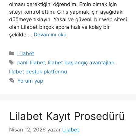
olması gerektiğini öğrendim. Emin olmak için
siteyi kontrol ettim. Giriş yapmak için aşağıdaki
düğmeye tıklayın. Yasal ve güvenli bir web sitesi
olan Lilabet birçok spora hızlı ve kolay bir
şekilde …
Devamını oku
Kategoriler
Lilabet
Etiketler
canli lilabet
,
lilabet başlangıç avantajları
,
lilabet destek platformu
Yorum yap
Lilabet Kayıt Prosedürü
Nisan 12, 2026
yazar
Lilabet