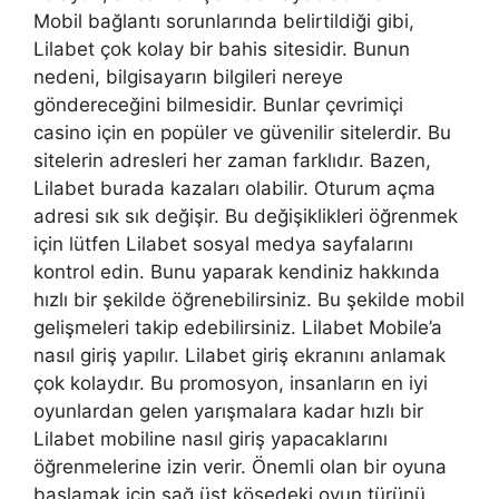
Mobil bağlantı sorunlarında belirtildiği gibi,
Lilabet çok kolay bir bahis sitesidir. Bunun
nedeni, bilgisayarın bilgileri nereye
göndereceğini bilmesidir. Bunlar çevrimiçi
casino için en popüler ve güvenilir sitelerdir. Bu
sitelerin adresleri her zaman farklıdır. Bazen,
Lilabet burada kazaları olabilir. Oturum açma
adresi sık sık değişir. Bu değişiklikleri öğrenmek
için lütfen Lilabet sosyal medya sayfalarını
kontrol edin. Bunu yaparak kendiniz hakkında
hızlı bir şekilde öğrenebilirsiniz. Bu şekilde mobil
gelişmeleri takip edebilirsiniz. Lilabet Mobile’a
nasıl giriş yapılır. Lilabet giriş ekranını anlamak
çok kolaydır. Bu promosyon, insanların en iyi
oyunlardan gelen yarışmalara kadar hızlı bir
Lilabet mobiline nasıl giriş yapacaklarını
öğrenmelerine izin verir. Önemli olan bir oyuna
başlamak için sağ üst köşedeki oyun türünü