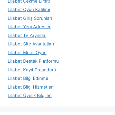
Lilabet Çekme Limiti
Lilabet Oyun Katılımı
Lilabet Giriş Sorunları
Lilabet Yeni Adresler
Lilabet Tv Yayınları
Lilabet Site Avantajları
Lilabet Mobil Oyun
Lilabet Destek Platformu
Lilabet Kayıt Prosedürü
Lilabet Bilgi Edinme
Lilabet Bilgi Hizmetleri
Lilabet Üyelik Bilgileri