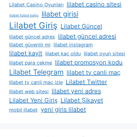
lilabet casino sitesi
Lilabet Casino Oyunları
lilabet girisi
lilabet futbol bahis
Lilabet Giriş
Lilabet Güncel
lilabet güncel adresi
lilabet güncel adres
lilabet güvenlir mi
lilabet instagram
lilabet kayit
lilabet kaç oldu
lilabet oyun sitesi
lilabet promosyon kodu
lilabet para çekme
Lilabet Telegram
lilabet tv canli maç
Lilabet Twitter
lilabet tv canli maç izle
lilabet yeni adres
lilabet web sitesi
Lilabet Yeni Giriş
Lilabet Şikayet
yeni giris lilabet
mobil lilabet