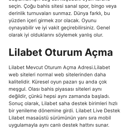
seçin. Çoğu bahis sitesi sanal spor, bingo veya
derinlik turnuvaları sunmaz. Dünya farklı, bu
yüzden içeri girmek zor olacak. Oyunu
oynayabilir ve iyi vakit geçirebilirsiniz. Genel
olarak iyi olduklarını söylemek yanlış olur.
Lilabet Oturum Açma
Lilabet Mevcut Oturum Açma Adresi.Lilabet
web siteleri normal web sitelerinden daha
kalitelidir. Küresel oyun pazarı şu anda çok
meşgul. Olası bahis piyasası siteleri aynı
değildir, çünkü hepsi aynı zamanda başladı.
Sonuç olarak, Lilabet saha destek birimleri hızlı
bir yenileme dönemine girdi. Lilabet Live Destek
Lilabet masaüstü sürümünün yanı sıra mobil
uygulamayla aynı canlı destek hattını sunar.