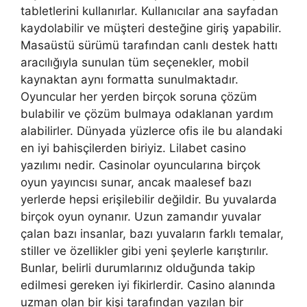
tabletlerini kullanırlar. Kullanıcılar ana sayfadan
kaydolabilir ve müşteri desteğine giriş yapabilir.
Masaüstü sürümü tarafından canlı destek hattı
aracılığıyla sunulan tüm seçenekler, mobil
kaynaktan aynı formatta sunulmaktadır.
Oyuncular her yerden birçok soruna çözüm
bulabilir ve çözüm bulmaya odaklanan yardım
alabilirler. Dünyada yüzlerce ofis ile bu alandaki
en iyi bahisçilerden biriyiz. Lilabet casino
yazılımı nedir. Casinolar oyuncularına birçok
oyun yayıncısı sunar, ancak maalesef bazı
yerlerde hepsi erişilebilir değildir. Bu yuvalarda
birçok oyun oynanır. Uzun zamandır yuvalar
çalan bazı insanlar, bazı yuvaların farklı temalar,
stiller ve özellikler gibi yeni şeylerle karıştırılır.
Bunlar, belirli durumlarınız olduğunda takip
edilmesi gereken iyi fikirlerdir. Casino alanında
uzman olan bir kişi tarafından yazılan bir