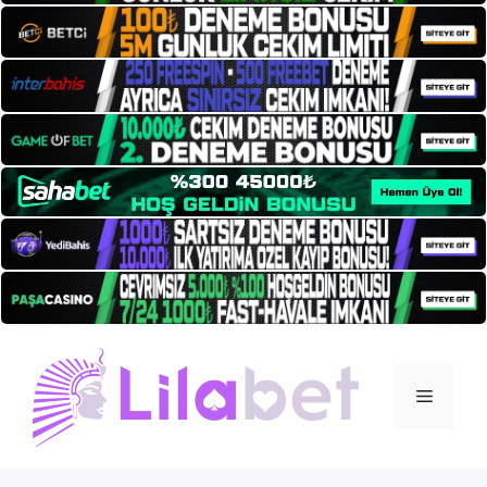
İçeriğe
atla
Menü