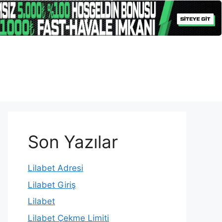
Son Yazılar
Lilabet Adresi
Lilabet Giriş
Lilabet
Lilabet Çekme Limiti