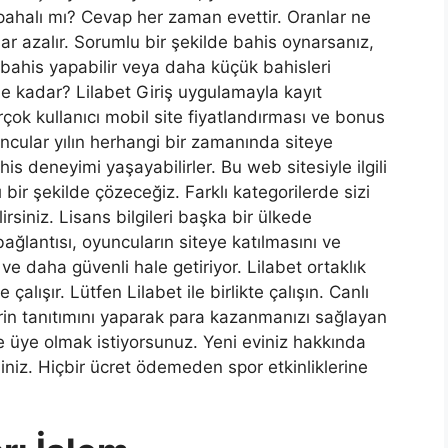
 pahalı mı? Cevap her zaman evettir. Oranlar ne
r azalır. Sorumlu bir şekilde bahis oynarsanız,
 bahis yapabilir veya daha küçük bahisleri
ti ne kadar? Lilabet Giriş uygulamayla kayıt
irçok kullanıcı mobil site fiyatlandırması ve bonus
uncular yılın herhangi bir zamanında siteye
is deneyimi yaşayabilirler. Bu web sitesiyle ilgili
 bir şekilde çözeceğiz. Farklı kategorilerde sizi
siniz. Lisans bilgileri başka bir ülkede
ğlantısı, oyuncuların siteye katılmasını ve
e daha güvenli hale getiriyor. Lilabet ortaklık
çalışır. Lütfen Lilabet ile birlikte çalışın. Canlı
rin tanıtımını yaparak para kazanmanızı sağlayan
e üye olmak istiyorsunuz. Yeni eviniz hakkında
siniz. Hiçbir ücret ödemeden spor etkinliklerine