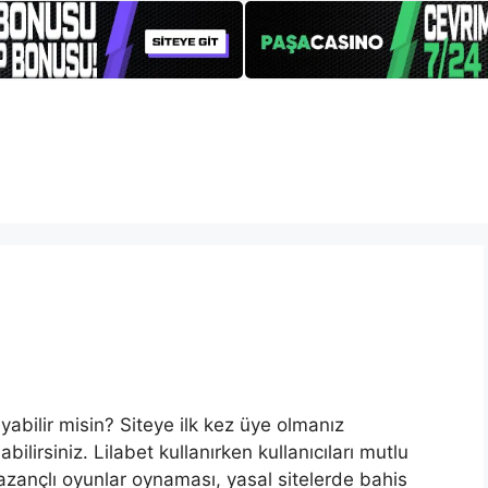
yabilir misin? Siteye ilk kez üye olmanız
irsiniz. Lilabet kullanırken kullanıcıları mutlu
zançlı oyunlar oynaması, yasal sitelerde bahis