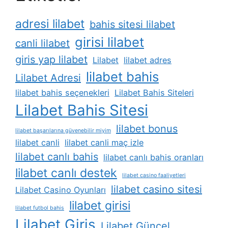
adresi lilabet
bahis sitesi lilabet
girisi lilabet
canli lilabet
giris yap lilabet
Lilabet
lilabet adres
lilabet bahis
Lilabet Adresi
lilabet bahis seçenekleri
Lilabet Bahis Siteleri
Lilabet Bahis Sitesi
lilabet bonus
lilabet başarılarına güvenebilir miyim
lilabet canli
lilabet canli maç izle
lilabet canlı bahis
lilabet canlı bahis oranları
lilabet canlı destek
lilabet casino faaliyetleri
lilabet casino sitesi
Lilabet Casino Oyunları
lilabet girisi
lilabet futbol bahis
Lilabet Giriş
Lilabet Güncel