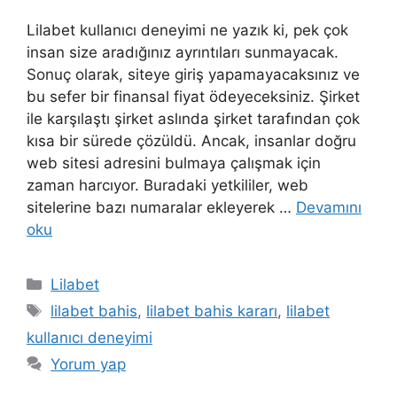
Lilabet kullanıcı deneyimi ne yazık ki, pek çok
insan size aradığınız ayrıntıları sunmayacak.
Sonuç olarak, siteye giriş yapamayacaksınız ve
bu sefer bir finansal fiyat ödeyeceksiniz. Şirket
ile karşılaştı şirket aslında şirket tarafından çok
kısa bir sürede çözüldü. Ancak, insanlar doğru
web sitesi adresini bulmaya çalışmak için
zaman harcıyor. Buradaki yetkililer, web
sitelerine bazı numaralar ekleyerek …
Devamını
oku
Kategoriler
Lilabet
Etiketler
lilabet bahis
,
lilabet bahis kararı
,
lilabet
kullanıcı deneyimi
Yorum yap