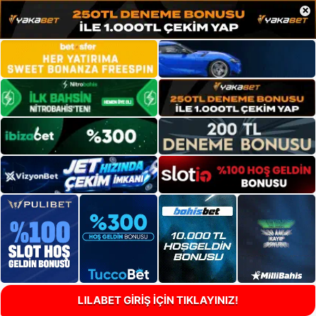
×
LILABET GİRİŞ İÇİN TIKLAYINIZ!