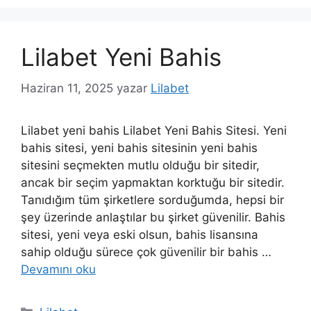
Lilabet Yeni Bahis
Haziran 11, 2025
yazar
Lilabet
Lilabet yeni bahis Lilabet Yeni Bahis Sitesi. Yeni
bahis sitesi, yeni bahis sitesinin yeni bahis
sitesini seçmekten mutlu olduğu bir sitedir,
ancak bir seçim yapmaktan korktuğu bir sitedir.
Tanıdığım tüm şirketlere sorduğumda, hepsi bir
şey üzerinde anlaştılar bu şirket güvenilir. Bahis
sitesi, yeni veya eski olsun, bahis lisansına
sahip olduğu sürece çok güvenilir bir bahis …
Devamını oku
Kategoriler