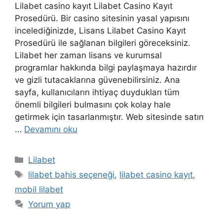
Lilabet casino kayıt Lilabet Casino Kayıt
Prosedürü. Bir casino sitesinin yasal yapısını
incelediğinizde, Lisans Lilabet Casino Kayıt
Prosedürü ile sağlanan bilgileri göreceksiniz.
Lilabet her zaman lisans ve kurumsal
programlar hakkında bilgi paylaşmaya hazırdır
ve gizli tutacaklarına güvenebilirsiniz. Ana
sayfa, kullanıcıların ihtiyaç duydukları tüm
önemli bilgileri bulmasını çok kolay hale
getirmek için tasarlanmıştır. Web sitesinde satın
…
Devamını oku
Kategoriler
Lilabet
Etiketler
lilabet bahis seçeneği
,
lilabet casino kayıt
,
mobil lilabet
Yorum yap