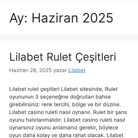
Ay:
Haziran 2025
Lilabet Rulet Çeşitleri
Haziran 28, 2025
yazar
Lilabet
Lilabet rulet çeşitleri Lilabet sitesinde, Rulet
oyununun 3 seçeneğine doğrudan bahse
girebilirsiniz: renk tercihi, bölge ve bir düzine.
Lilabet casino ruleti nasıl oynanır. Rulet bir şans
oyunu hatırlanmalıdır. Lilabet casino ruleti nasıl
oynarsınız oyunu anlamanız gerekir, böylece
oyun daha kolay ve daha rahat olacak. Lilabet