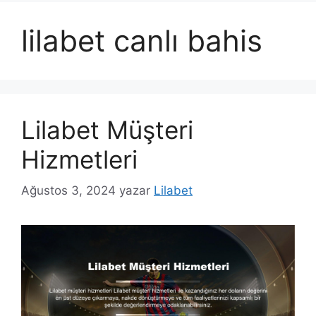
lilabet canlı bahis
Lilabet Müşteri
Hizmetleri
Ağustos 3, 2024
yazar
Lilabet