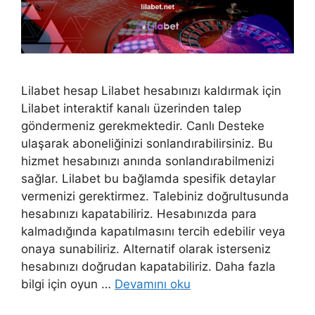
Lilabet hesap Lilabet hesabınızı kaldırmak için
Lilabet interaktif kanalı üzerinden talep
göndermeniz gerekmektedir. Canlı Desteke
ulaşarak aboneliğinizi sonlandırabilirsiniz. Bu
hizmet hesabınızı anında sonlandırabilmenizi
sağlar. Lilabet bu bağlamda spesifik detaylar
vermenizi gerektirmez. Talebiniz doğrultusunda
hesabınızı kapatabiliriz. Hesabınızda para
kalmadığında kapatılmasını tercih edebilir veya
onaya sunabiliriz. Alternatif olarak isterseniz
hesabınızı doğrudan kapatabiliriz. Daha fazla
bilgi için oyun …
Devamını oku