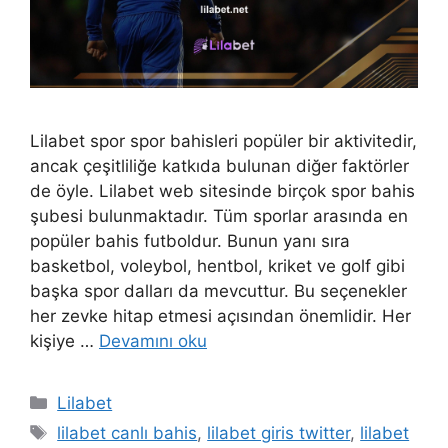
Lilabet spor spor bahisleri popüler bir aktivitedir,
ancak çeşitliliğe katkıda bulunan diğer faktörler
de öyle. Lilabet web sitesinde birçok spor bahis
şubesi bulunmaktadır. Tüm sporlar arasında en
popüler bahis futboldur. Bunun yanı sıra
basketbol, ​​voleybol, hentbol, ​​kriket ve golf gibi
başka spor dalları da mevcuttur. Bu seçenekler
her zevke hitap etmesi açısından önemlidir. Her
kişiye …
Devamını oku
Kategoriler
Lilabet
Etiketler
lilabet canlı bahis
,
lilabet giris twitter
,
lilabet