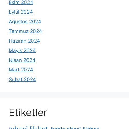
Ekim 2024
Eylül 2024
Ağustos 2024
Temmuz 2024
Haziran 2024
Mayıs 2024
Nisan 2024
Mart 2024
Şubat 2024
Etiketler
adresi lilabet