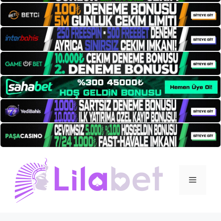
İçeriğe
atla
Menü