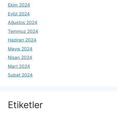
Ekim 2024
Eylül 2024
Ağustos 2024
Temmuz 2024
Haziran 2024
Mayıs 2024
Nisan 2024
Mart 2024
Şubat 2024
Etiketler