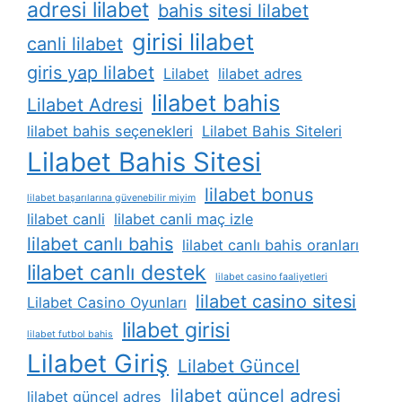
adresi lilabet
bahis sitesi lilabet
girisi lilabet
canli lilabet
giris yap lilabet
Lilabet
lilabet adres
lilabet bahis
Lilabet Adresi
lilabet bahis seçenekleri
Lilabet Bahis Siteleri
Lilabet Bahis Sitesi
lilabet bonus
lilabet başarılarına güvenebilir miyim
lilabet canli
lilabet canli maç izle
lilabet canlı bahis
lilabet canlı bahis oranları
lilabet canlı destek
lilabet casino faaliyetleri
lilabet casino sitesi
Lilabet Casino Oyunları
lilabet girisi
lilabet futbol bahis
Lilabet Giriş
Lilabet Güncel
lilabet güncel adresi
lilabet güncel adres