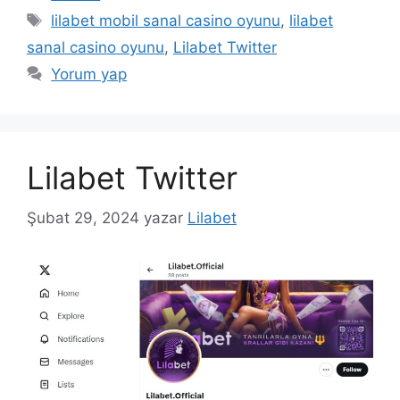
Etiketler
lilabet mobil sanal casino oyunu
,
lilabet
sanal casino oyunu
,
Lilabet Twitter
Yorum yap
Lilabet Twitter
Şubat 29, 2024
yazar
Lilabet