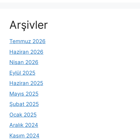
Arşivler
Temmuz 2026
Haziran 2026
Nisan 2026
Eylül 2025
Haziran 2025
Mayıs 2025
Şubat 2025
Ocak 2025
Aralık 2024
Kasım 2024