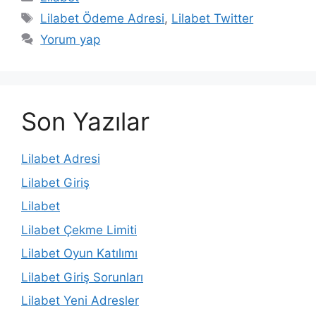
Etiketler
Lilabet Ödeme Adresi
,
Lilabet Twitter
Yorum yap
Son Yazılar
Lilabet Adresi
Lilabet Giriş
Lilabet
Lilabet Çekme Limiti
Lilabet Oyun Katılımı
Lilabet Giriş Sorunları
Lilabet Yeni Adresler