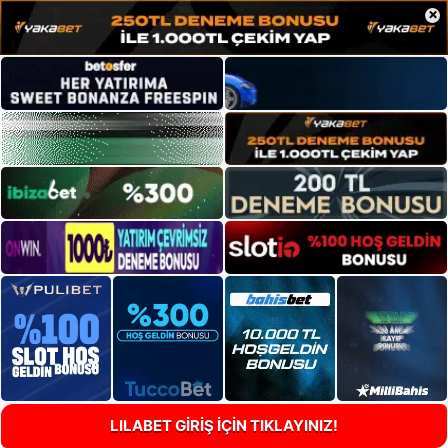
×
LILABET GİRİŞ İÇİN TIKLAYINIZ!