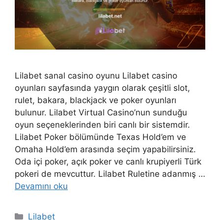
Lilabet sanal casino oyunu Lilabet casino
oyunları sayfasında yaygın olarak çeşitli slot,
rulet, bakara, blackjack ve poker oyunları
bulunur. Lilabet Virtual Casino’nun sunduğu
oyun seçeneklerinden biri canlı bir sistemdir.
Lilabet Poker bölümünde Texas Hold’em ve
Omaha Hold’em arasında seçim yapabilirsiniz.
Oda içi poker, açık poker ve canlı krupiyerli Türk
pokeri de mevcuttur. Lilabet Ruletine adanmış …
Devamını oku
Kategoriler
Lilabet