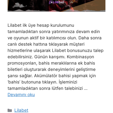
Lilabet ilk üye hesap kurulumunu
tamamladıktan sonra yatırımınıza devam edin
ve oyunun aktif bir katılımcısı olun. Daha sonra
canlı destek hattına tıklayarak müşteri
hizmetlerine ulaşarak Lilabet bonusunuzu talep
edebilirsiniz. Günün karışımı. Kombinasyon
promosyonları, bahis meraklılarına ek bahis
biletleri oluşturarak deneyimlerini geliştirme
şansı sağlar. Akümülatör bahisi yapmak için
‘bahis’ butonuna tıklayın. İşleminizi
tamamladıktan sonra lütfen talebinizi …
Devamını oku
Kategoriler
Lilabet