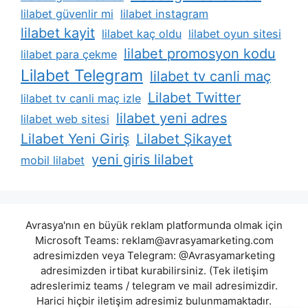
lilabet güvenlir mi
lilabet instagram
lilabet kayit
lilabet kaç oldu
lilabet oyun sitesi
lilabet promosyon kodu
lilabet para çekme
Lilabet Telegram
lilabet tv canli maç
Lilabet Twitter
lilabet tv canli maç izle
lilabet yeni adres
lilabet web sitesi
Lilabet Yeni Giriş
Lilabet Şikayet
yeni giris lilabet
mobil lilabet
Avrasya'nın en büyük reklam platformunda olmak için
Microsoft Teams:
reklam@avrasyamarketing.com
adresimizden veya Telegram: @Avrasyamarketing
adresimizden irtibat kurabilirsiniz. (Tek iletişim
adreslerimiz teams / telegram ve mail adresimizdir.
Harici hiçbir iletişim adresimiz bulunmamaktadır.