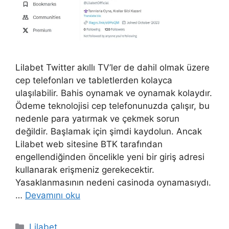
Lilabet Twitter akıllı TV’ler de dahil olmak üzere
cep telefonları ve tabletlerden kolayca
ulaşılabilir. Bahis oynamak ve oynamak kolaydır.
Ödeme teknolojisi cep telefonunuzda çalışır, bu
nedenle para yatırmak ve çekmek sorun
değildir. Başlamak için şimdi kaydolun. Ancak
Lilabet web sitesine BTK tarafından
engellendiğinden öncelikle yeni bir giriş adresi
kullanarak erişmeniz gerekecektir.
Yasaklanmasının nedeni casinoda oynamasıydı.
…
Devamını oku
Kategoriler
Lilabet