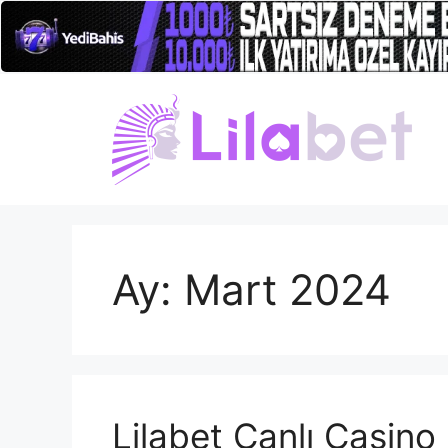
İçeriğe
atla
Ay:
Mart 2024
Lilabet Canlı Casino