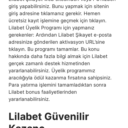
giriş yapabilirsiniz. Bunu yapmak için sitenin
giriş adresine tıklamanız gerekir. Hemen
ücretsiz kayıt işlemine geçmek için tıklayın.
Lilabet Üyelik Programı için yapmanız
gerekenler: Ardından Lilabet Şikayet e-posta
adresinize gönderilen aktivasyon URL’sine
tıklayın. Bu programı tamamlar. Bu konu
hakkında daha fazla bilgi almak için Lilabet
gerçek zamanlı destek hizmetinden
yararlanabilirsiniz. Üyelik programımız
aracılığıyla ödül kazanma fırsatına sahipsiniz.
Para yatırma işlemini tamamladıktan sonra
Lilabet bonus faaliyetlerinden
yararlanabilirsiniz.
Lilabet Güvenilir