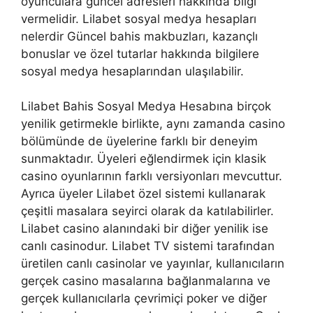
oyunculara güncel adresleri hakkında bilgi
vermelidir. Lilabet sosyal medya hesapları
nelerdir Güncel bahis makbuzları, kazançlı
bonuslar ve özel tutarlar hakkında bilgilere
sosyal medya hesaplarından ulaşılabilir.
Lilabet Bahis Sosyal Medya Hesabına birçok
yenilik getirmekle birlikte, aynı zamanda casino
bölümünde de üyelerine farklı bir deneyim
sunmaktadır. Üyeleri eğlendirmek için klasik
casino oyunlarının farklı versiyonları mevcuttur.
Ayrıca üyeler Lilabet özel sistemi kullanarak
çeşitli masalara seyirci olarak da katılabilirler.
Lilabet casino alanındaki bir diğer yenilik ise
canlı casinodur. Lilabet TV sistemi tarafından
üretilen canlı casinolar ve yayınlar, kullanıcıların
gerçek casino masalarına bağlanmalarına ve
gerçek kullanıcılarla çevrimiçi poker ve diğer