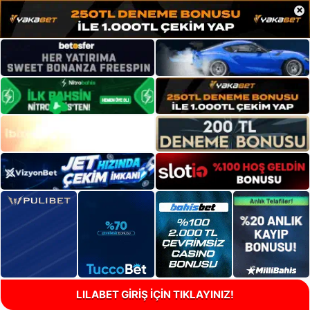
×
LILABET GİRİŞ İÇİN TIKLAYINIZ!