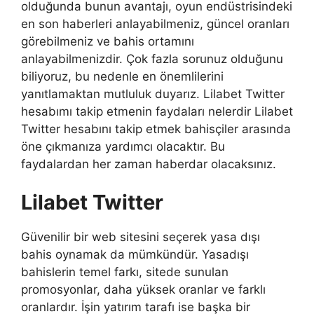
olduğunda bunun avantajı, oyun endüstrisindeki
en son haberleri anlayabilmeniz, güncel oranları
görebilmeniz ve bahis ortamını
anlayabilmenizdir. Çok fazla sorunuz olduğunu
biliyoruz, bu nedenle en önemlilerini
yanıtlamaktan mutluluk duyarız. Lilabet Twitter
hesabımı takip etmenin faydaları nelerdir Lilabet
Twitter hesabını takip etmek bahisçiler arasında
öne çıkmanıza yardımcı olacaktır. Bu
faydalardan her zaman haberdar olacaksınız.
Lilabet Twitter
Güvenilir bir web sitesini seçerek yasa dışı
bahis oynamak da mümkündür. Yasadışı
bahislerin temel farkı, sitede sunulan
promosyonlar, daha yüksek oranlar ve farklı
oranlardır. İşin yatırım tarafı ise başka bir