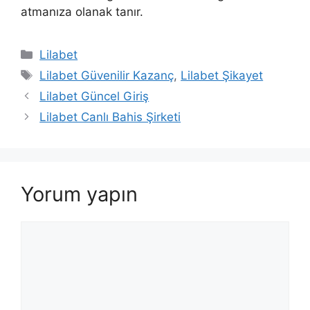
atmanıza olanak tanır.
Kategoriler
Lilabet
Etiketler
Lilabet Güvenilir Kazanç
,
Lilabet Şikayet
Lilabet Güncel Giriş
Lilabet Canlı Bahis Şirketi
Yorum yapın
Yorum