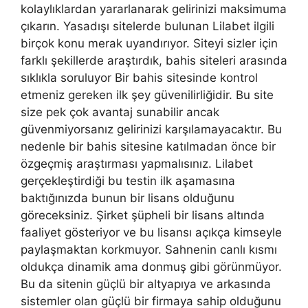
kolaylıklardan yararlanarak gelirinizi maksimuma
çıkarın. Yasadışı sitelerde bulunan Lilabet ilgili
birçok konu merak uyandırıyor. Siteyi sizler için
farklı şekillerde araştırdık, bahis siteleri arasında
sıklıkla soruluyor Bir bahis sitesinde kontrol
etmeniz gereken ilk şey güvenilirliğidir. Bu site
size pek çok avantaj sunabilir ancak
güvenmiyorsanız gelirinizi karşılamayacaktır. Bu
nedenle bir bahis sitesine katılmadan önce bir
özgeçmiş araştırması yapmalısınız. Lilabet
gerçekleştirdiği bu testin ilk aşamasına
baktığınızda bunun bir lisans olduğunu
göreceksiniz. Şirket şüpheli bir lisans altında
faaliyet gösteriyor ve bu lisansı açıkça kimseyle
paylaşmaktan korkmuyor. Sahnenin canlı kısmı
oldukça dinamik ama donmuş gibi görünmüyor.
Bu da sitenin güçlü bir altyapıya ve arkasında
sistemler olan güçlü bir firmaya sahip olduğunu