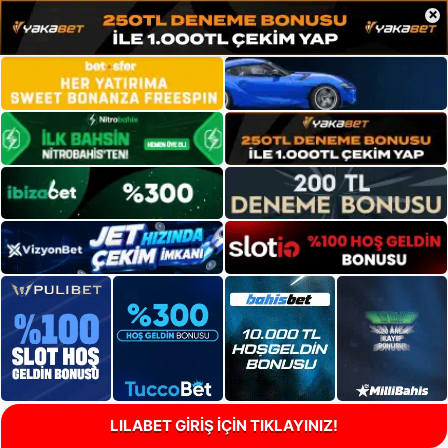
×
LILABET GİRİŞ İÇİN TIKLAYINIZ!