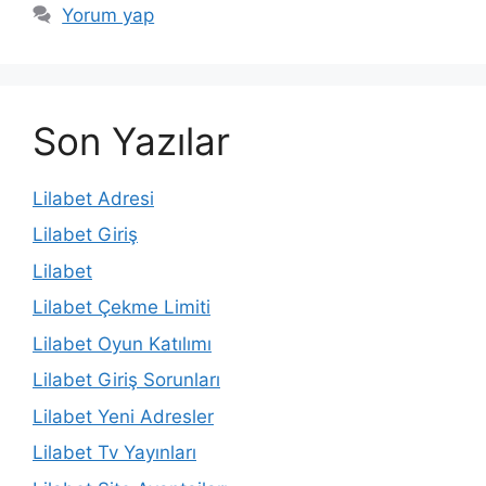
Yorum yap
Son Yazılar
Lilabet Adresi
Lilabet Giriş
Lilabet
Lilabet Çekme Limiti
Lilabet Oyun Katılımı
Lilabet Giriş Sorunları
Lilabet Yeni Adresler
Lilabet Tv Yayınları