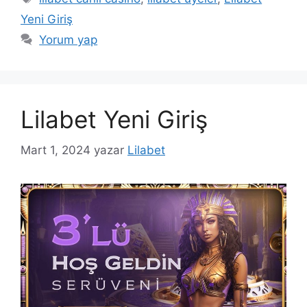
Yeni Giriş
Yorum yap
Lilabet Yeni Giriş
Mart 1, 2024
yazar
Lilabet