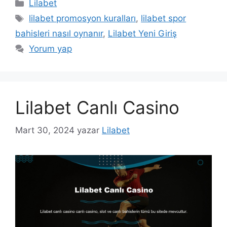
Kategoriler
Lilabet
Etiketler
lilabet promosyon kuralları
,
lilabet spor
bahisleri nasıl oynanır
,
Lilabet Yeni Giriş
Yorum yap
Lilabet Canlı Casino
Mart 30, 2024
yazar
Lilabet