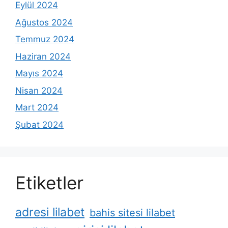
Eylül 2024
Ağustos 2024
Temmuz 2024
Haziran 2024
Mayıs 2024
Nisan 2024
Mart 2024
Şubat 2024
Etiketler
adresi lilabet
bahis sitesi lilabet