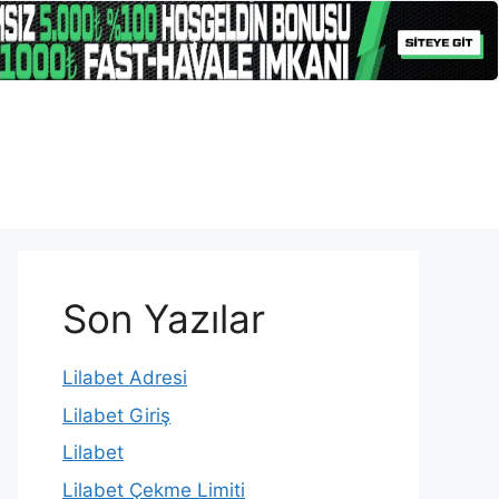
Son Yazılar
Lilabet Adresi
Lilabet Giriş
Lilabet
Lilabet Çekme Limiti