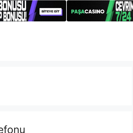
lefonu