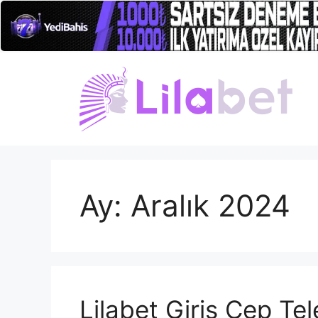
İçeriğe
atla
Ay:
Aralık 2024
Lilabet Giriş Cep Te