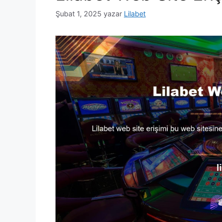
Şubat 1, 2025
yazar
Lilabet