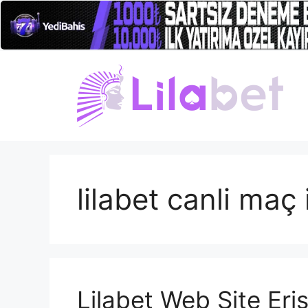
İçeriğe
atla
lilabet canli maç 
Lilabet Web Site Eriş