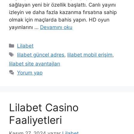
sağlayan yeni bir özellik başlattı. Canlı yayını
izleyin ve daha fazla kazanma fırsatına sahip
olmak için maçlarda bahis yapın. HD oyun
yayınlarını …
Devamını oku
Kategoriler
Lilabet
Etiketler
lilabet güncel adres
,
lilabet mobil erişim
,
lilabet site avantajları
Yorum yap
Lilabet Casino
Faaliyetleri
Kasım 27, 2024
yazar
Lilabet