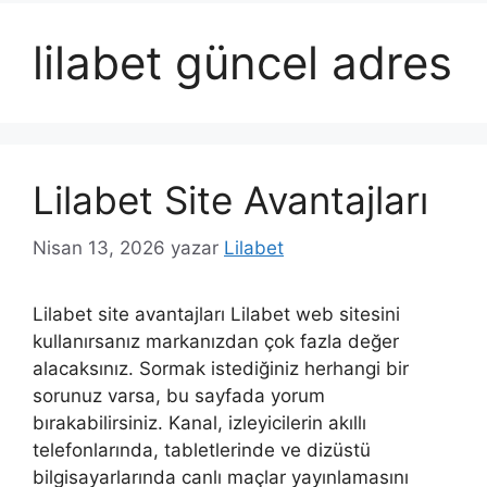
lilabet güncel adres
Lilabet Site Avantajları
Nisan 13, 2026
yazar
Lilabet
Lilabet site avantajları Lilabet web sitesini
kullanırsanız markanızdan çok fazla değer
alacaksınız. Sormak istediğiniz herhangi bir
sorunuz varsa, bu sayfada yorum
bırakabilirsiniz. Kanal, izleyicilerin akıllı
telefonlarında, tabletlerinde ve dizüstü
bilgisayarlarında canlı maçlar yayınlamasını