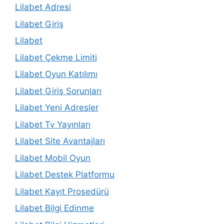
Lilabet Adresi
Lilabet Giriş
Lilabet
Lilabet Çekme Limiti
Lilabet Oyun Katılımı
Lilabet Giriş Sorunları
Lilabet Yeni Adresler
Lilabet Tv Yayınları
Lilabet Site Avantajları
Lilabet Mobil Oyun
Lilabet Destek Platformu
Lilabet Kayıt Prosedürü
Lilabet Bilgi Edinme