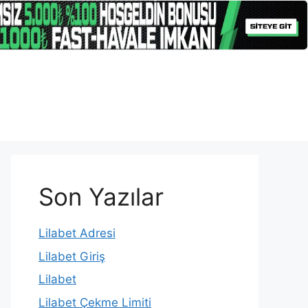
Son Yazılar
Lilabet Adresi
Lilabet Giriş
Lilabet
Lilabet Çekme Limiti