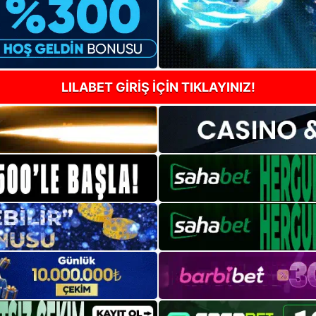
LILABET GİRİŞ İÇİN TIKLAYINIZ!