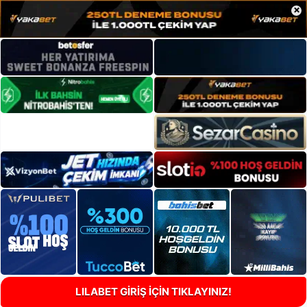
×
LILABET GİRİŞ İÇİN TIKLAYINIZ!