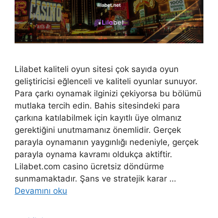
Lilabet kaliteli oyun sitesi çok sayıda oyun
geliştiricisi eğlenceli ve kaliteli oyunlar sunuyor.
Para çarkı oynamak ilginizi çekiyorsa bu bölümü
mutlaka tercih edin. Bahis sitesindeki para
çarkına katılabilmek için kayıtlı üye olmanız
gerektiğini unutmamanız önemlidir. Gerçek
parayla oynamanın yaygınlığı nedeniyle, gerçek
parayla oynama kavramı oldukça aktiftir.
Lilabet.com casino ücretsiz döndürme
sunmamaktadır. Şans ve stratejik karar …
Devamını oku