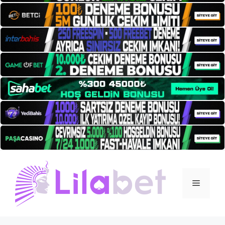
İçeriğe
atla
Menü