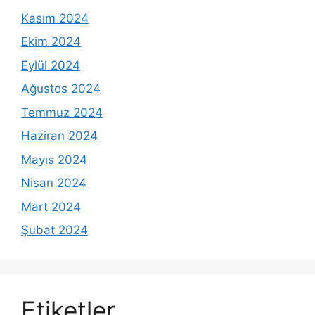
Kasım 2024
Ekim 2024
Eylül 2024
Ağustos 2024
Temmuz 2024
Haziran 2024
Mayıs 2024
Nisan 2024
Mart 2024
Şubat 2024
Etiketler