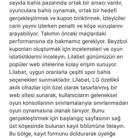
sayıda bahis pazarında ortak bir amacı vardır,
oyunculara bahis oynamak, ortak bir hedefi
gerçekleştirmek ve kupon biriktirmek. İzleyiciler
canlı yayını izlerken penaltı ve köşe vuruşlarını
arayabiliyor. Takımın önceki maçlardaki
performansına da bakmamız gerekiyor. Beyzbol
kuponları oluşturmak için incelemeleri ve oyun
istatistiklerini inceleyin. Lilabet günümüzün en
popüler web sitelerine kolay erişim sunuyor.
Lilabet, uygun oranlarla çeşitli spor bahis
seçenekleri sunmaktadır. Lilabet, LG özellikli
akıllı cihazlar için özel olarak tasarlanmış bir
web sitesi sunarak, kullanıcıların geleneksel
oyun konsollarının sınırlamalarıyla sınırlanmadan
oyun oynamasına olanak tanıyor. Bunu
gerçekleştirmek için başlangıç ​​sayfasının sağ
üst köşesinde bulunan kayıt bölümüne tıklayın.
Bu bölge, kayıt formunu doldurarak üyeliğe