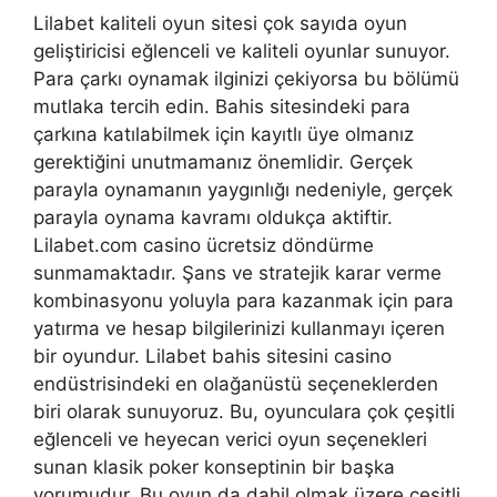
Lilabet kaliteli oyun sitesi çok sayıda oyun
geliştiricisi eğlenceli ve kaliteli oyunlar sunuyor.
Para çarkı oynamak ilginizi çekiyorsa bu bölümü
mutlaka tercih edin. Bahis sitesindeki para
çarkına katılabilmek için kayıtlı üye olmanız
gerektiğini unutmamanız önemlidir. Gerçek
parayla oynamanın yaygınlığı nedeniyle, gerçek
parayla oynama kavramı oldukça aktiftir.
Lilabet.com casino ücretsiz döndürme
sunmamaktadır. Şans ve stratejik karar verme
kombinasyonu yoluyla para kazanmak için para
yatırma ve hesap bilgilerinizi kullanmayı içeren
bir oyundur. Lilabet bahis sitesini casino
endüstrisindeki en olağanüstü seçeneklerden
biri olarak sunuyoruz. Bu, oyunculara çok çeşitli
eğlenceli ve heyecan verici oyun seçenekleri
sunan klasik poker konseptinin bir başka
yorumudur. Bu oyun da dahil olmak üzere çeşitli