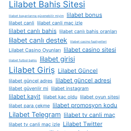
Lilabet Bahis Sitesi
lilabet bonus
lilabet başarılarına güvenebilir miyim
lilabet canli
lilabet canli maç izle
lilabet canlı bahis
lilabet canlı bahis oranları
lilabet canlı destek
lilabet casino faaliyetleri
lilabet casino sitesi
Lilabet Casino Oyunları
lilabet girisi
lilabet futbol bahis
Lilabet Giriş
Lilabet Güncel
lilabet güncel adresi
lilabet güncel adres
lilabet güvenlir mi
lilabet instagram
lilabet kayit
lilabet kaç oldu
lilabet oyun sitesi
lilabet promosyon kodu
lilabet para çekme
Lilabet Telegram
lilabet tv canli maç
Lilabet Twitter
lilabet tv canli maç izle