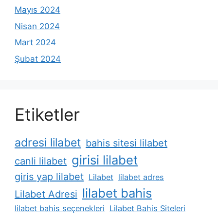
Mayıs 2024
Nisan 2024
Mart 2024
Şubat 2024
Etiketler
adresi lilabet
bahis sitesi lilabet
girisi lilabet
canli lilabet
giris yap lilabet
Lilabet
lilabet adres
lilabet bahis
Lilabet Adresi
lilabet bahis seçenekleri
Lilabet Bahis Siteleri