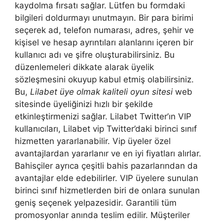
kaydolma fırsatı sağlar. Lütfen bu formdaki
bilgileri doldurmayı unutmayın. Bir para birimi
seçerek ad, telefon numarası, adres, şehir ve
kişisel ve hesap ayrıntıları alanlarını içeren bir
kullanıcı adı ve şifre oluşturabilirsiniz. Bu
düzenlemeleri dikkate alarak üyelik
sözleşmesini okuyup kabul etmiş olabilirsiniz.
Bu,
Lilabet üye olmak kaliteli oyun sitesi
web
sitesinde üyeliğinizi hızlı bir şekilde
etkinleştirmenizi sağlar. Lilabet Twitter’ın VIP
kullanıcıları, Lilabet vip Twitter’daki birinci sınıf
hizmetten yararlanabilir. Vip üyeler özel
avantajlardan yararlanır ve en iyi fiyatları alırlar.
Bahisçiler ayrıca çeşitli bahis pazarlarından da
avantajlar elde edebilirler. VIP üyelere sunulan
birinci sınıf hizmetlerden biri de onlara sunulan
geniş seçenek yelpazesidir. Garantili tüm
promosyonlar anında teslim edilir. Müşteriler