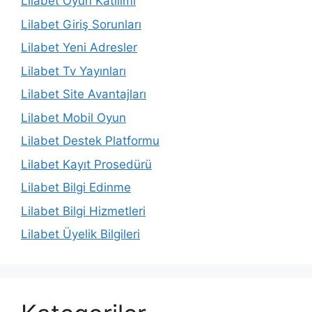
Lilabet Oyun Katılımı
Lilabet Giriş Sorunları
Lilabet Yeni Adresler
Lilabet Tv Yayınları
Lilabet Site Avantajları
Lilabet Mobil Oyun
Lilabet Destek Platformu
Lilabet Kayıt Prosedürü
Lilabet Bilgi Edinme
Lilabet Bilgi Hizmetleri
Lilabet Üyelik Bilgileri