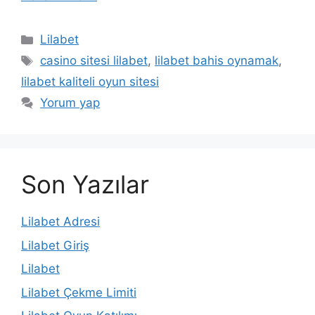
Kategoriler
Lilabet
Etiketler
casino sitesi lilabet
,
lilabet bahis oynamak
,
lilabet kaliteli oyun sitesi
Yorum yap
Son Yazılar
Lilabet Adresi
Lilabet Giriş
Lilabet
Lilabet Çekme Limiti