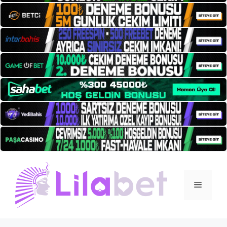
İçeriğe
atla
Menü