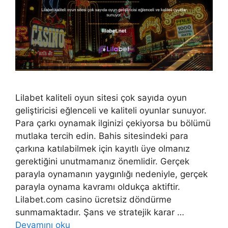
Lilabet kaliteli oyun sitesi çok sayıda oyun
geliştiricisi eğlenceli ve kaliteli oyunlar sunuyor.
Para çarkı oynamak ilginizi çekiyorsa bu bölümü
mutlaka tercih edin. Bahis sitesindeki para
çarkına katılabilmek için kayıtlı üye olmanız
gerektiğini unutmamanız önemlidir. Gerçek
parayla oynamanın yaygınlığı nedeniyle, gerçek
parayla oynama kavramı oldukça aktiftir.
Lilabet.com casino ücretsiz döndürme
sunmamaktadır. Şans ve stratejik karar …
Devamını oku