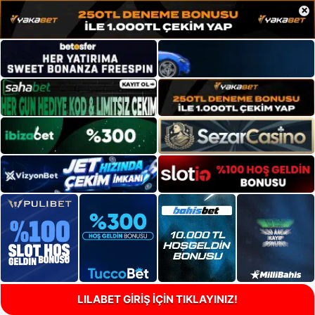
×
LILABET GİRİŞ İÇİN TIKLAYINIZ!