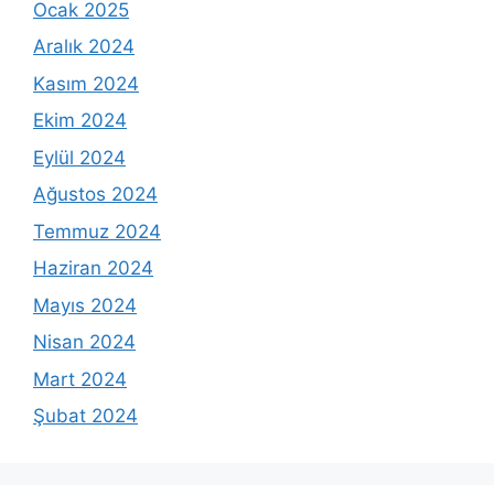
Ocak 2025
Aralık 2024
Kasım 2024
Ekim 2024
Eylül 2024
Ağustos 2024
Temmuz 2024
Haziran 2024
Mayıs 2024
Nisan 2024
Mart 2024
Şubat 2024