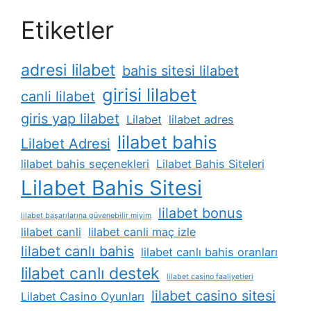
Etiketler
adresi lilabet
bahis sitesi lilabet
girisi lilabet
canli lilabet
giris yap lilabet
Lilabet
lilabet adres
lilabet bahis
Lilabet Adresi
lilabet bahis seçenekleri
Lilabet Bahis Siteleri
Lilabet Bahis Sitesi
lilabet bonus
lilabet başarılarına güvenebilir miyim
lilabet canli
lilabet canli maç izle
lilabet canlı bahis
lilabet canlı bahis oranları
lilabet canlı destek
lilabet casino faaliyetleri
lilabet casino sitesi
Lilabet Casino Oyunları