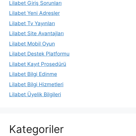
Lilabet Giriş Sorunları
Lilabet Yeni Adresler
Lilabet Tv Yayınları
Lilabet Site Avantajları
Lilabet Mobil Oyun
Lilabet Destek Platformu
Lilabet Kayıt Prosedürü
Lilabet Bilgi Edinme
Lilabet Bilgi Hizmetleri
Lilabet Üyelik Bilgileri
Kategoriler