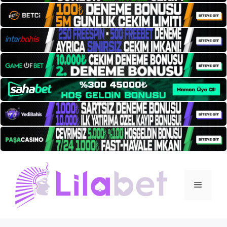
İçeriğe
atla
Menü