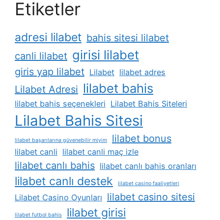
Etiketler
adresi lilabet
bahis sitesi lilabet
girisi lilabet
canli lilabet
giris yap lilabet
Lilabet
lilabet adres
lilabet bahis
Lilabet Adresi
lilabet bahis seçenekleri
Lilabet Bahis Siteleri
Lilabet Bahis Sitesi
lilabet bonus
lilabet başarılarına güvenebilir miyim
lilabet canli
lilabet canli maç izle
lilabet canlı bahis
lilabet canlı bahis oranları
lilabet canlı destek
lilabet casino faaliyetleri
lilabet casino sitesi
Lilabet Casino Oyunları
lilabet girisi
lilabet futbol bahis