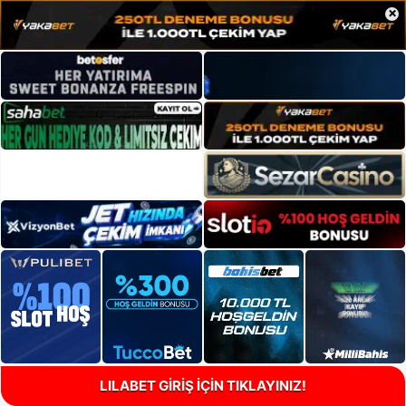
×
LILABET GİRİŞ İÇİN TIKLAYINIZ!