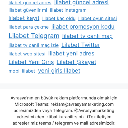
lilabet güncel adresi
lilabet güncel adres
lilabet güvenlir mi
lilabet instagram
lilabet kayit
lilabet kaç oldu
lilabet oyun sitesi
lilabet promosyon kodu
lilabet para çekme
Lilabet Telegram
lilabet tv canli maç
Lilabet Twitter
lilabet tv canli maç izle
lilabet yeni adres
lilabet web sitesi
Lilabet Yeni Giriş
Lilabet Şikayet
yeni giris lilabet
mobil lilabet
Avrasya'nın en büyük reklam platformunda olmak için
Microsoft Teams:
reklam@avrasyamarketing.com
adresimizden veya Telegram: @Avrasyamarketing
adresimizden irtibat kurabilirsiniz. (Tek iletişim
adreslerimiz teams / telegram ve mail adresimizdir.