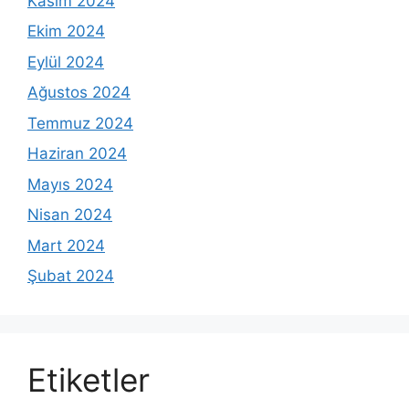
Kasım 2024
Ekim 2024
Eylül 2024
Ağustos 2024
Temmuz 2024
Haziran 2024
Mayıs 2024
Nisan 2024
Mart 2024
Şubat 2024
Etiketler