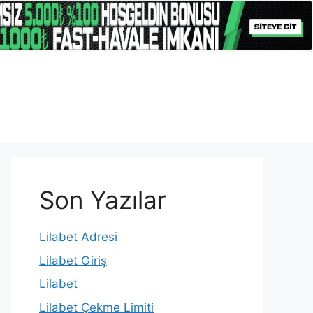
Son Yazılar
Lilabet Adresi
Lilabet Giriş
Lilabet
Lilabet Çekme Limiti