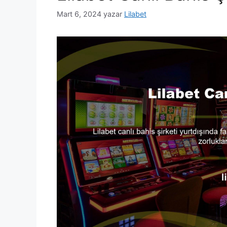
Mart 6, 2024
yazar
Lilabet