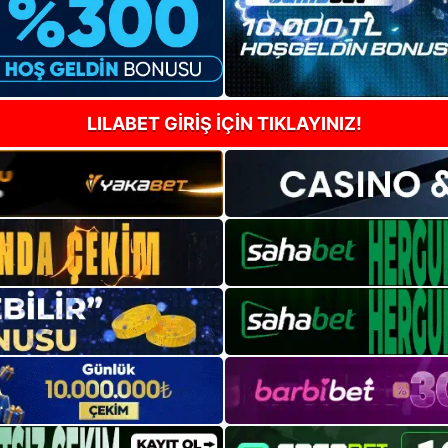
LILABET GİRİŞ İÇİN TIKLAYINIZ!