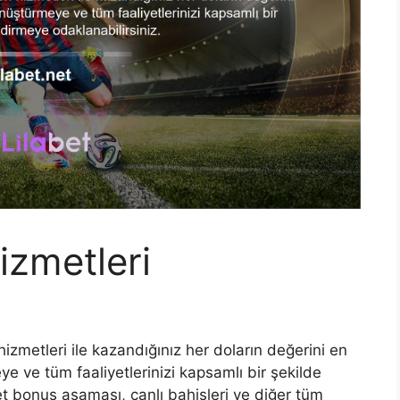
izmetleri
hizmetleri ile kazandığınız her doların değerini en
ve tüm faaliyetlerinizi kapsamlı bir şekilde
et bonus aşaması, canlı bahisleri ve diğer tüm