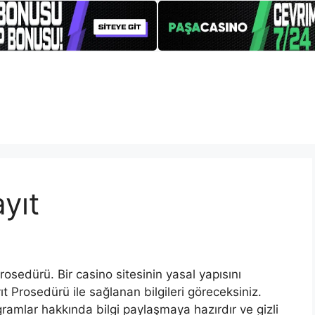
yıt
rosedürü. Bir casino sitesinin yasal yapısını
t Prosedürü ile sağlanan bilgileri göreceksiniz.
ramlar hakkında bilgi paylaşmaya hazırdır ve gizli