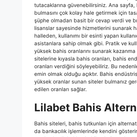
tutacaklarına güvenebilirsiniz. Ana sayfa, k
bulmasını çok kolay hale getirmek için tasa
şüphe olmadan basit bir cevap verdi ve bıra
lisanslar sayesinde hizmetlerini sunarak hal
halleden, kullanımı bir esinti yapan kullanı
asistanlara sahip olmak gibi. Pratik ve kul
yüksek bahis oranlarını sunarak kazanma şa
sitelerine kıyasla bahis oranları, bahis en
oranları verdiğini söyleyebiliriz. Bu nede
emin olmak olduğu açıktır. Bahis endüstri
yüksek oranlar sunan siteler bulmanız gereki
edilen oranları sağlar.
Lilabet Bahis Alterna
Bahis siteleri, bahis tutkunları için altern
da bankacılık işlemlerinde kendini gösterir