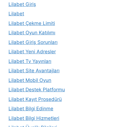
Lilabet Giriş
Lilabet
Lilabet Çekme Limiti
Lilabet Oyun Katılımı
Lilabet Giriş Sorunları
Lilabet Yeni Adresler
Lilabet Tv Yayınları
Lilabet Site Avantajları
Lilabet Mobil Oyun
Lilabet Destek Platformu
Lilabet Kayıt Prosedürü
Lilabet Bilgi Edinme
Lilabet Bilgi Hizmetleri