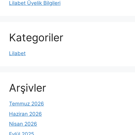
Lilabet Üyelik Bilgileri
Kategoriler
Lilabet
Arşivler
Temmuz 2026
Haziran 2026
Nisan 2026
Eylül 2025