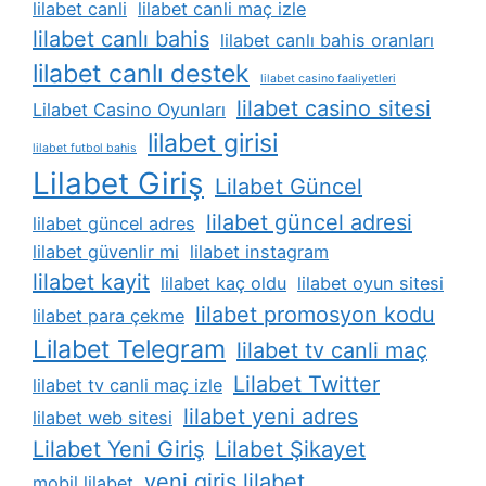
lilabet canli
lilabet canli maç izle
lilabet canlı bahis
lilabet canlı bahis oranları
lilabet canlı destek
lilabet casino faaliyetleri
lilabet casino sitesi
Lilabet Casino Oyunları
lilabet girisi
lilabet futbol bahis
Lilabet Giriş
Lilabet Güncel
lilabet güncel adresi
lilabet güncel adres
lilabet güvenlir mi
lilabet instagram
lilabet kayit
lilabet kaç oldu
lilabet oyun sitesi
lilabet promosyon kodu
lilabet para çekme
Lilabet Telegram
lilabet tv canli maç
Lilabet Twitter
lilabet tv canli maç izle
lilabet yeni adres
lilabet web sitesi
Lilabet Yeni Giriş
Lilabet Şikayet
yeni giris lilabet
mobil lilabet