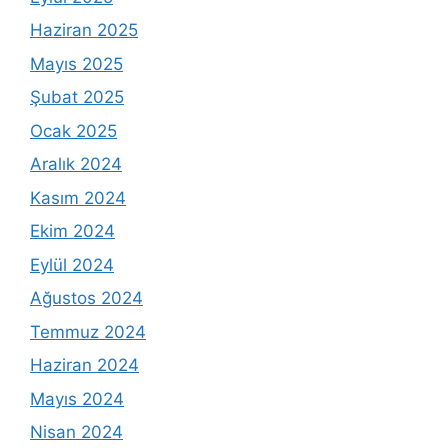
Haziran 2025
Mayıs 2025
Şubat 2025
Ocak 2025
Aralık 2024
Kasım 2024
Ekim 2024
Eylül 2024
Ağustos 2024
Temmuz 2024
Haziran 2024
Mayıs 2024
Nisan 2024