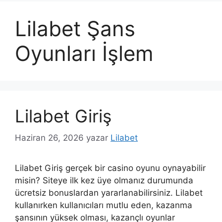
Lilabet Şans
Oyunları İşlem
Lilabet Giriş
Haziran 26, 2026
yazar
Lilabet
Lilabet Giriş gerçek bir casino oyunu oynayabilir
misin? Siteye ilk kez üye olmanız durumunda
ücretsiz bonuslardan yararlanabilirsiniz. Lilabet
kullanırken kullanıcıları mutlu eden, kazanma
şansının yüksek olması, kazançlı oyunlar