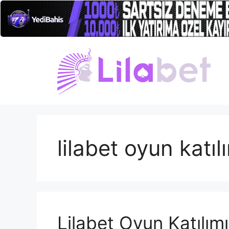
İçeriğe
atla
lilabet oyun katıl
Lilabet Oyun Katılımı