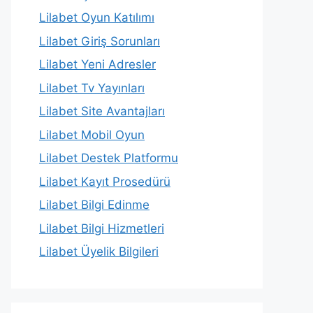
Lilabet Oyun Katılımı
Lilabet Giriş Sorunları
Lilabet Yeni Adresler
Lilabet Tv Yayınları
Lilabet Site Avantajları
Lilabet Mobil Oyun
Lilabet Destek Platformu
Lilabet Kayıt Prosedürü
Lilabet Bilgi Edinme
Lilabet Bilgi Hizmetleri
Lilabet Üyelik Bilgileri