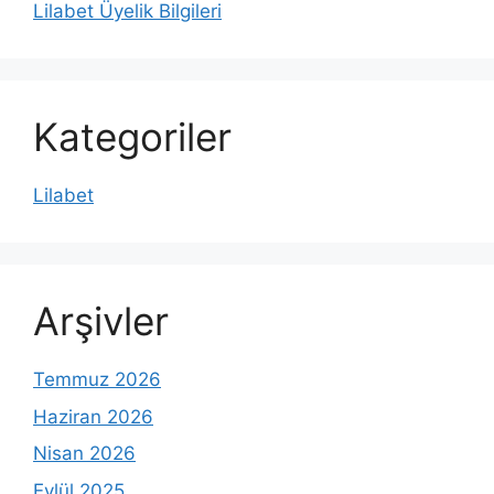
Lilabet Üyelik Bilgileri
Kategoriler
Lilabet
Arşivler
Temmuz 2026
Haziran 2026
Nisan 2026
Eylül 2025