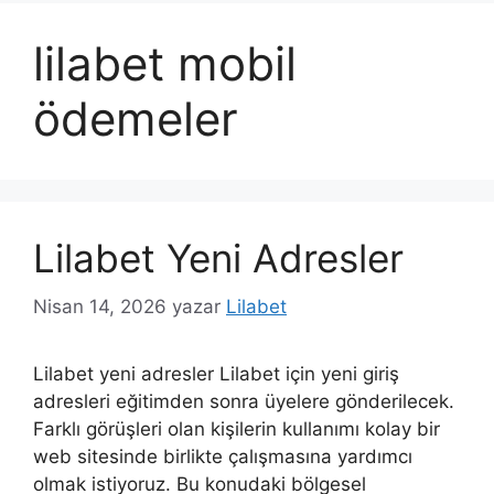
lilabet mobil
ödemeler
Lilabet Yeni Adresler
Nisan 14, 2026
yazar
Lilabet
Lilabet yeni adresler Lilabet için yeni giriş
adresleri eğitimden sonra üyelere gönderilecek.
Farklı görüşleri olan kişilerin kullanımı kolay bir
web sitesinde birlikte çalışmasına yardımcı
olmak istiyoruz. Bu konudaki bölgesel