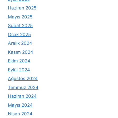
Haziran 2025
Mayıs 2025
Şubat 2025
Ocak 2025
Aralık 2024
Kasım 2024
Ekim 2024
Eylül 2024
Ağustos 2024
Temmuz 2024
Haziran 2024
Mayıs 2024
Nisan 2024