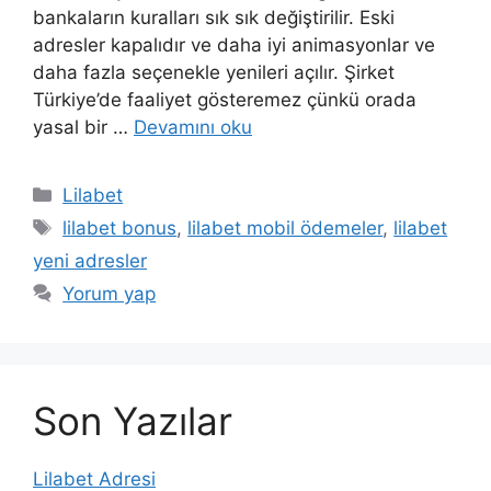
bankaların kuralları sık sık değiştirilir. Eski
adresler kapalıdır ve daha iyi animasyonlar ve
daha fazla seçenekle yenileri açılır. Şirket
Türkiye’de faaliyet gösteremez çünkü orada
yasal bir …
Devamını oku
Kategoriler
Lilabet
Etiketler
lilabet bonus
,
lilabet mobil ödemeler
,
lilabet
yeni adresler
Yorum yap
Son Yazılar
Lilabet Adresi