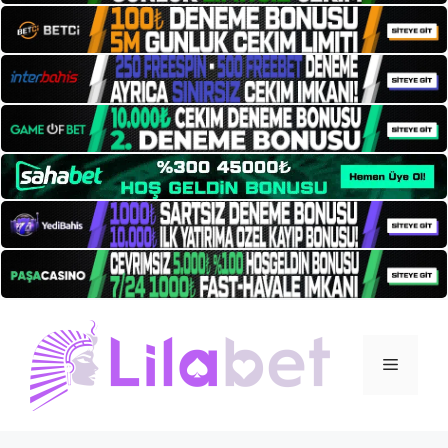
İçeriğe
atla
Menü