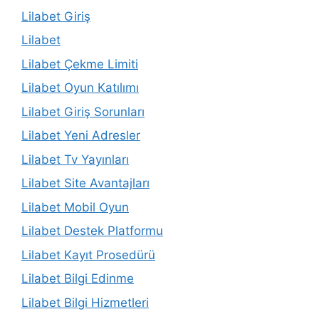
Lilabet Giriş
Lilabet
Lilabet Çekme Limiti
Lilabet Oyun Katılımı
Lilabet Giriş Sorunları
Lilabet Yeni Adresler
Lilabet Tv Yayınları
Lilabet Site Avantajları
Lilabet Mobil Oyun
Lilabet Destek Platformu
Lilabet Kayıt Prosedürü
Lilabet Bilgi Edinme
Lilabet Bilgi Hizmetleri