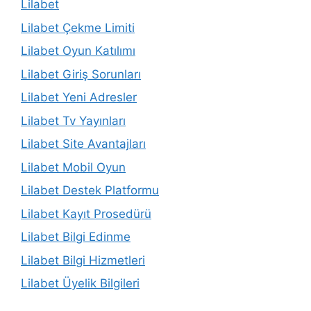
Lilabet
Lilabet Çekme Limiti
Lilabet Oyun Katılımı
Lilabet Giriş Sorunları
Lilabet Yeni Adresler
Lilabet Tv Yayınları
Lilabet Site Avantajları
Lilabet Mobil Oyun
Lilabet Destek Platformu
Lilabet Kayıt Prosedürü
Lilabet Bilgi Edinme
Lilabet Bilgi Hizmetleri
Lilabet Üyelik Bilgileri