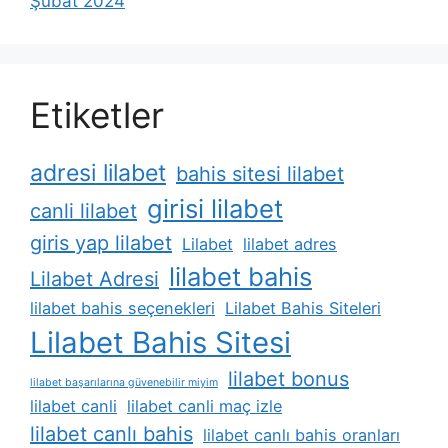
Şubat 2024
Etiketler
adresi lilabet
bahis sitesi lilabet
girisi lilabet
canli lilabet
giris yap lilabet
Lilabet
lilabet adres
lilabet bahis
Lilabet Adresi
lilabet bahis seçenekleri
Lilabet Bahis Siteleri
Lilabet Bahis Sitesi
lilabet bonus
lilabet başarılarına güvenebilir miyim
lilabet canli
lilabet canli maç izle
lilabet canlı bahis
lilabet canlı bahis oranları