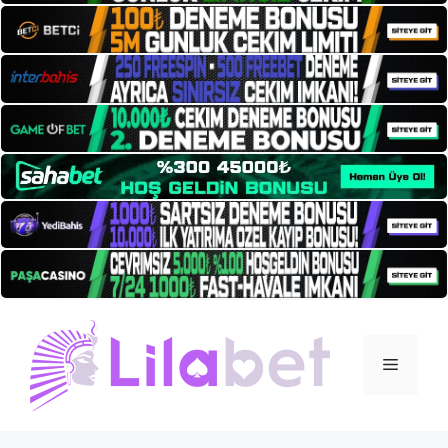
İçeriğe
atla
Menü