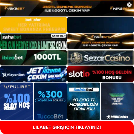
×
LILABET GİRİŞ İÇİN TIKLAYINIZ!