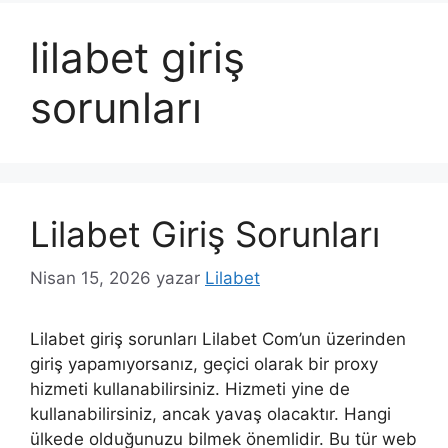
lilabet giriş
sorunları
Lilabet Giriş Sorunları
Nisan 15, 2026
yazar
Lilabet
Lilabet giriş sorunları Lilabet Com’un üzerinden
giriş yapamıyorsanız, geçici olarak bir proxy
hizmeti kullanabilirsiniz. Hizmeti yine de
kullanabilirsiniz, ancak yavaş olacaktır. Hangi
ülkede olduğunuzu bilmek önemlidir. Bu tür web