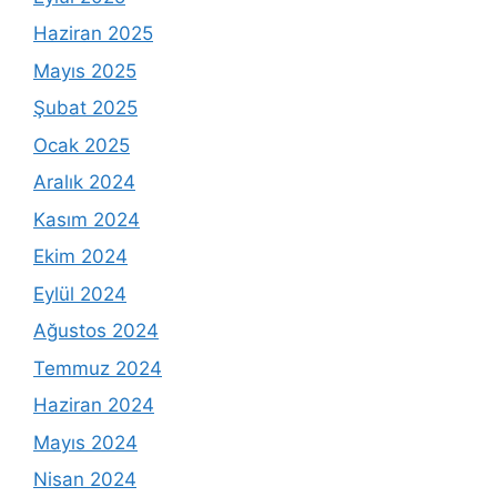
Haziran 2025
Mayıs 2025
Şubat 2025
Ocak 2025
Aralık 2024
Kasım 2024
Ekim 2024
Eylül 2024
Ağustos 2024
Temmuz 2024
Haziran 2024
Mayıs 2024
Nisan 2024