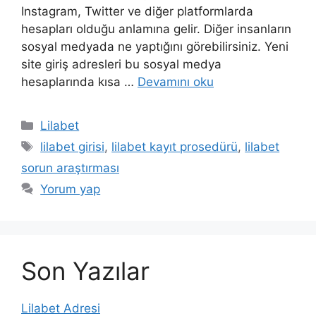
Instagram, Twitter ve diğer platformlarda
hesapları olduğu anlamına gelir. Diğer insanların
sosyal medyada ne yaptığını görebilirsiniz. Yeni
site giriş adresleri bu sosyal medya
hesaplarında kısa …
Devamını oku
Kategoriler
Lilabet
Etiketler
lilabet girisi
,
lilabet kayıt prosedürü
,
lilabet
sorun araştırması
Yorum yap
Son Yazılar
Lilabet Adresi