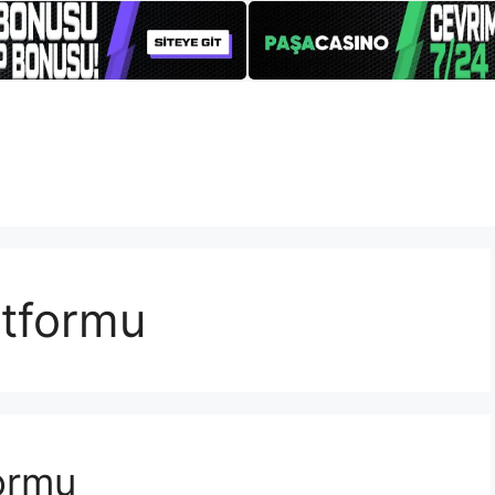
atformu
formu