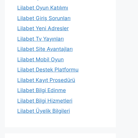
Lilabet Oyun Katılımı
Lilabet Giriş Sorunları
Lilabet Yeni Adresler
Lilabet Tv Yayınları
Lilabet Site Avantajları
Lilabet Mobil Oyun
Lilabet Destek Platformu
Lilabet Kayıt Prosedürü
Lilabet Bilgi Edinme
Lilabet Bilgi Hizmetleri
Lilabet Üyelik Bilgileri