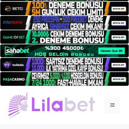
İçeriğe
atla
Menü