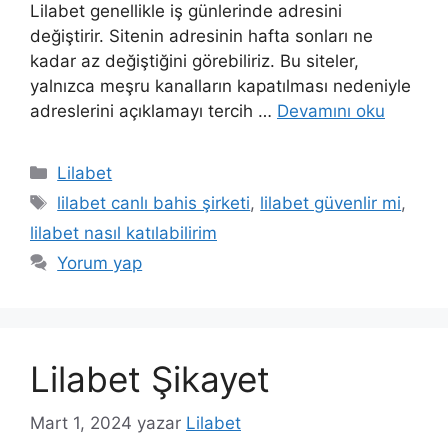
Lilabet genellikle iş günlerinde adresini
değiştirir. Sitenin adresinin hafta sonları ne
kadar az değiştiğini görebiliriz. Bu siteler,
yalnızca meşru kanalların kapatılması nedeniyle
adreslerini açıklamayı tercih …
Devamını oku
Kategoriler
Lilabet
Etiketler
lilabet canlı bahis şirketi
,
lilabet güvenlir mi
,
lilabet nasıl katılabilirim
Yorum yap
Lilabet Şikayet
Mart 1, 2024
yazar
Lilabet