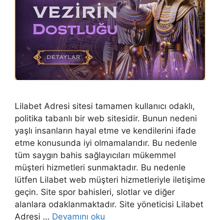
Lilabet Adresi sitesi tamamen kullanıcı odaklı,
politika tabanlı bir web sitesidir. Bunun nedeni
yaşlı insanların hayal etme ve kendilerini ifade
etme konusunda iyi olmamalarıdır. Bu nedenle
tüm saygın bahis sağlayıcıları mükemmel
müşteri hizmetleri sunmaktadır. Bu nedenle
lütfen Lilabet web müşteri hizmetleriyle iletişime
geçin. Site spor bahisleri, slotlar ve diğer
alanlara odaklanmaktadır. Site yöneticisi Lilabet
Adresi …
Devamını oku