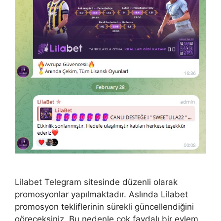
Lilabet Telegram sitesinde düzenli olarak
promosyonlar yapılmaktadır. Aslında Lilabet
promosyon tekliflerinin sürekli güncellendiğini
göreceksiniz. Bu nedenle çok faydalı bir eylem