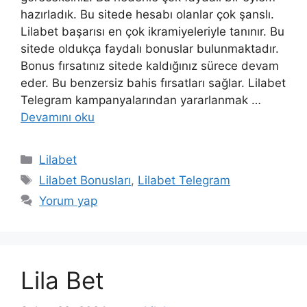
hazırladık. Bu sitede hesabı olanlar çok şanslı.
Lilabet başarısı en çok ikramiyeleriyle tanınır. Bu
sitede oldukça faydalı bonuslar bulunmaktadır.
Bonus fırsatınız sitede kaldığınız sürece devam
eder. Bu benzersiz bahis fırsatları sağlar. Lilabet
Telegram kampanyalarından yararlanmak …
Devamını oku
Kategoriler
Lilabet
Etiketler
Lilabet Bonusları
,
Lilabet Telegram
Yorum yap
Lila Bet