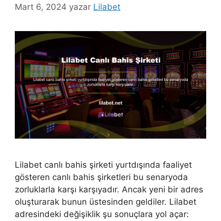
Mart 6, 2024
yazar
Lilabet
Lilabet canlı bahis şirketi yurtdışında faaliyet
gösteren canlı bahis şirketleri bu senaryoda
zorluklarla karşı karşıyadır. Ancak yeni bir adres
oluşturarak bunun üstesinden geldiler. Lilabet
adresindeki değişiklik şu sonuçlara yol açar: