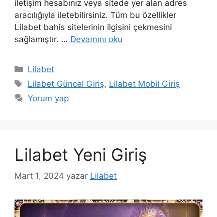
iletişim hesabınız veya sitede yer alan adres
aracılığıyla iletebilirsiniz. Tüm bu özellikler
Lilabet bahis sitelerinin ilgisini çekmesini
sağlamıştır. …
Devamını oku
Kategoriler
Lilabet
Etiketler
Lilabet Güncel Giriş
,
Lilabet Mobil Giriş
Yorum yap
Lilabet Yeni Giriş
Mart 1, 2024
yazar
Lilabet