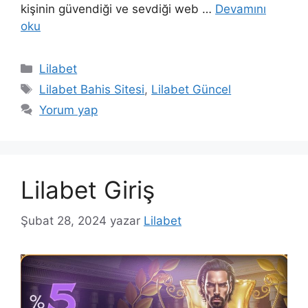
kişinin güvendiği ve sevdiği web …
Devamını
oku
Kategoriler
Lilabet
Etiketler
Lilabet Bahis Sitesi
,
Lilabet Güncel
Yorum yap
Lilabet Giriş
Şubat 28, 2024
yazar
Lilabet