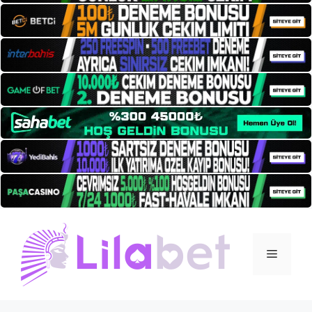
İçeriğe
atla
Menü