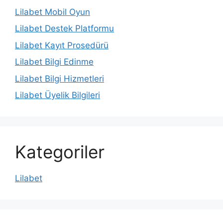
Lilabet Mobil Oyun
Lilabet Destek Platformu
Lilabet Kayıt Prosedürü
Lilabet Bilgi Edinme
Lilabet Bilgi Hizmetleri
Lilabet Üyelik Bilgileri
Kategoriler
Lilabet