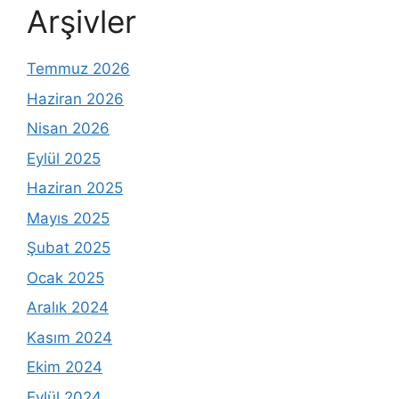
Arşivler
Temmuz 2026
Haziran 2026
Nisan 2026
Eylül 2025
Haziran 2025
Mayıs 2025
Şubat 2025
Ocak 2025
Aralık 2024
Kasım 2024
Ekim 2024
Eylül 2024