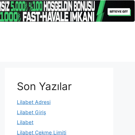
Son Yazılar
Lilabet Adresi
Lilabet Giriş
Lilabet
Lilabet Çekme Limiti