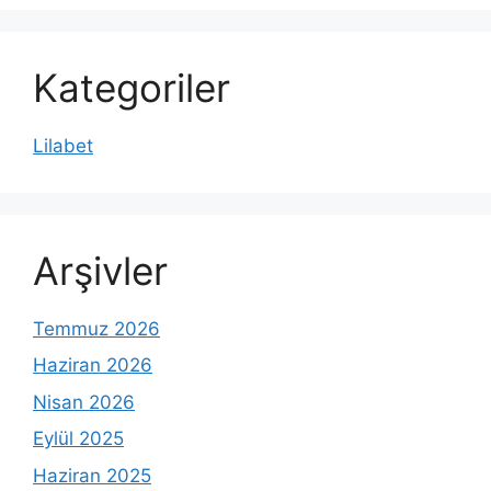
Kategoriler
Lilabet
Arşivler
Temmuz 2026
Haziran 2026
Nisan 2026
Eylül 2025
Haziran 2025