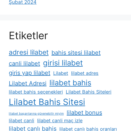
Şubat 2024
Etiketler
adresi lilabet
bahis sitesi lilabet
girisi lilabet
canli lilabet
giris yap lilabet
Lilabet
lilabet adres
lilabet bahis
Lilabet Adresi
lilabet bahis seçenekleri
Lilabet Bahis Siteleri
Lilabet Bahis Sitesi
lilabet bonus
lilabet başarılarına güvenebilir miyim
lilabet canli
lilabet canli maç izle
lilabet canlı bahis
lilabet canlı bahis oranları