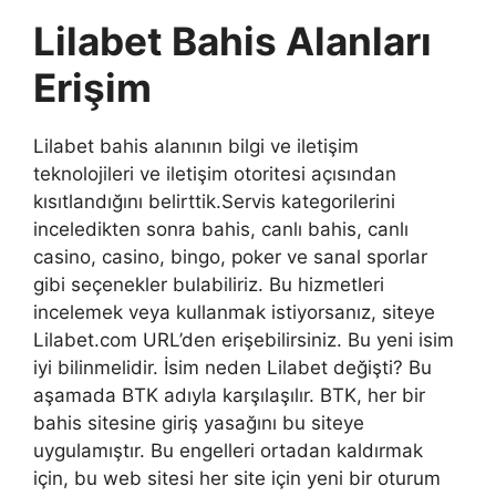
Lilabet Bahis Alanları
Erişim
Lilabet bahis alanının bilgi ve iletişim
teknolojileri ve iletişim otoritesi açısından
kısıtlandığını belirttik.Servis kategorilerini
inceledikten sonra bahis, canlı bahis, canlı
casino, casino, bingo, poker ve sanal sporlar
gibi seçenekler bulabiliriz. Bu hizmetleri
incelemek veya kullanmak istiyorsanız, siteye
Lilabet.com URL’den erişebilirsiniz. Bu yeni isim
iyi bilinmelidir. İsim neden Lilabet değişti? Bu
aşamada BTK adıyla karşılaşılır. BTK, her bir
bahis sitesine giriş yasağını bu siteye
uygulamıştır. Bu engelleri ortadan kaldırmak
için, bu web sitesi her site için yeni bir oturum