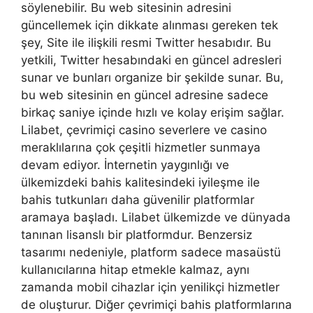
söylenebilir. Bu web sitesinin adresini
güncellemek için dikkate alınması gereken tek
şey, Site ile ilişkili resmi Twitter hesabıdır. Bu
yetkili, Twitter hesabındaki en güncel adresleri
sunar ve bunları organize bir şekilde sunar. Bu,
bu web sitesinin en güncel adresine sadece
birkaç saniye içinde hızlı ve kolay erişim sağlar.
Lilabet, çevrimiçi casino severlere ve casino
meraklılarına çok çeşitli hizmetler sunmaya
devam ediyor. İnternetin yaygınlığı ve
ülkemizdeki bahis kalitesindeki iyileşme ile
bahis tutkunları daha güvenilir platformlar
aramaya başladı. Lilabet ülkemizde ve dünyada
tanınan lisanslı bir platformdur. Benzersiz
tasarımı nedeniyle, platform sadece masaüstü
kullanıcılarına hitap etmekle kalmaz, aynı
zamanda mobil cihazlar için yenilikçi hizmetler
de oluşturur. Diğer çevrimiçi bahis platformlarına