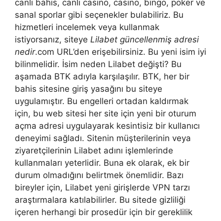
canlı bahis, canlı casino, casino, bingo, poker ve
sanal sporlar gibi seçenekler bulabiliriz. Bu
hizmetleri incelemek veya kullanmak
istiyorsanız, siteye
Lilabet güncellenmiş adresi
nedir
.com URL’den erişebilirsiniz. Bu yeni isim iyi
bilinmelidir. İsim neden Lilabet değişti? Bu
aşamada BTK adıyla karşılaşılır. BTK, her bir
bahis sitesine giriş yasağını bu siteye
uygulamıştır. Bu engelleri ortadan kaldırmak
için, bu web sitesi her site için yeni bir oturum
açma adresi uygulayarak kesintisiz bir kullanıcı
deneyimi sağladı. Sitenin müşterilerinin veya
ziyaretçilerinin Lilabet adını işlemlerinde
kullanmaları yeterlidir. Buna ek olarak, ek bir
durum olmadığını belirtmek önemlidir. Bazı
bireyler için, Lilabet yeni girişlerde VPN tarzı
araştırmalara katılabilirler. Bu sitede gizliliği
içeren herhangi bir prosedür için bir gereklilik