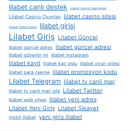
lilabet canlı destek
lilabet casino faaliyetleri
lilabet casino sitesi
Lilabet Casino Oyunları
lilabet girisi
lilabet futbol bahis
Lilabet Giriş
Lilabet Güncel
lilabet güncel adresi
lilabet güncel adres
lilabet güvenlir mi
lilabet instagram
lilabet kayit
lilabet kaç oldu
lilabet oyun sitesi
lilabet promosyon kodu
lilabet para çekme
Lilabet Telegram
lilabet tv canli maç
Lilabet Twitter
lilabet tv canli maç izle
lilabet yeni adres
lilabet web sitesi
Lilabet Yeni Giriş
Lilabet Şikayet
yeni giris lilabet
mobil lilabet