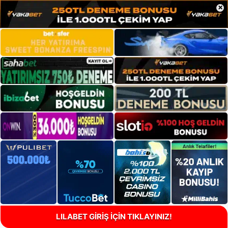
×
LILABET GİRİŞ İÇİN TIKLAYINIZ!