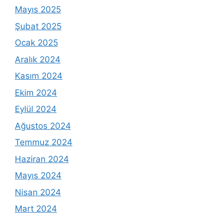
Mayıs 2025
Şubat 2025
Ocak 2025
Aralık 2024
Kasım 2024
Ekim 2024
Eylül 2024
Ağustos 2024
Temmuz 2024
Haziran 2024
Mayıs 2024
Nisan 2024
Mart 2024