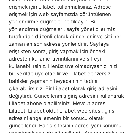
erişmek için Lilabet kullanmalısınız. Adrese
erişmek için web sayfamızda görüntülenen
yönlendirme düğmelerine tıklayın. Bu
yönlendirme düğmeleri, sayfa yöneticilerimiz
tarafından düzenli olarak güncellenir ve sizi her
zaman en son adrese yönlendirir. Sayfaya
eriştikten sonra, giriş yapmak için önceki
adresten kullanıcı ayrıntılarını ve şifreyi
kullanabilirsiniz. Henüz üye olmadıysanız, hızlı
bir şekilde üye olabilir ve Lilabet benzersiz
bahisler yapmanın heyecanının tadını
çıkarabilirsiniz. Bir Lilabet olarak giriş adresini
değiştirdi. Güncellenmiş giriş adresini kullanarak
Lilabet abone olabilirsiniz. Mevcut adres
Lilabet. Lilabet oldu! Lilabet web sitesi, giriş
adresini engellemenin bir sonucu olarak
güncellendi. Bahis sitesinin adresi yeni konumu