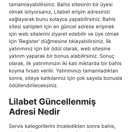
tamamlayabilirsiniz. Bahis sitesinin bir üyesi
olmak istiyorsanız, Lilabet erişim adresinizi
sağlayarak bunu kolayca yapabilirsiniz. Bahis
sitesi sahipleri için en güncel adrese erişmek
için web sitelerini ziyaret edebilir ve üye olmak
için ‘Register’ düğmesine tıklayabilirsiniz. İlk
yatırımınız için bir ödül olarak, web sitesine
yatırım yaparak bir bonus alabilirsiniz. Sonuç
olarak, ilk yatırımınızın iki katı miktarda bir bahis
koyma fırsatı verilir. Yatırımınızı tamamladıktan
sonra, siteye katkılarınız için çok sayıda bonusla
ödüllendirileceksiniz.
Lilabet Güncellenmiş
Adresi Nedir
Servis kategorilerini inceledikten sonra bahis,