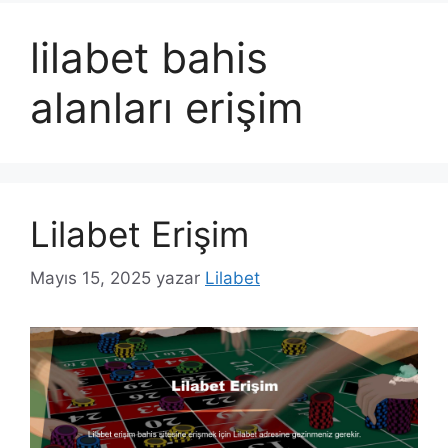
lilabet bahis
alanları erişim
Lilabet Erişim
Mayıs 15, 2025
yazar
Lilabet