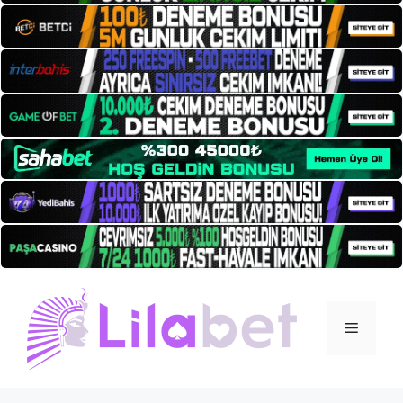
İçeriğe
atla
Menü