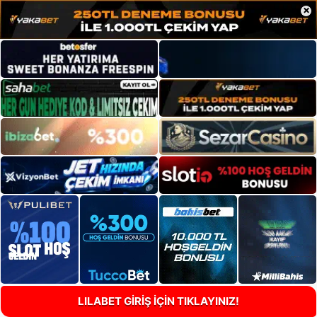
×
LILABET GİRİŞ İÇİN TIKLAYINIZ!