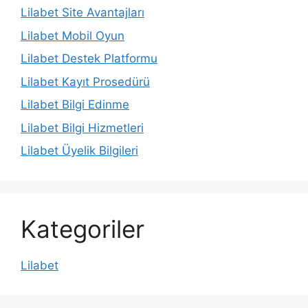
Lilabet Site Avantajları
Lilabet Mobil Oyun
Lilabet Destek Platformu
Lilabet Kayıt Prosedürü
Lilabet Bilgi Edinme
Lilabet Bilgi Hizmetleri
Lilabet Üyelik Bilgileri
Kategoriler
Lilabet