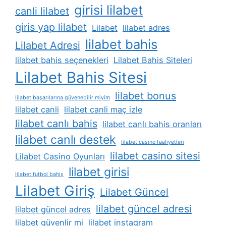
girisi lilabet
canli lilabet
giris yap lilabet
Lilabet
lilabet adres
lilabet bahis
Lilabet Adresi
lilabet bahis seçenekleri
Lilabet Bahis Siteleri
Lilabet Bahis Sitesi
lilabet bonus
lilabet başarılarına güvenebilir miyim
lilabet canli
lilabet canli maç izle
lilabet canlı bahis
lilabet canlı bahis oranları
lilabet canlı destek
lilabet casino faaliyetleri
lilabet casino sitesi
Lilabet Casino Oyunları
lilabet girisi
lilabet futbol bahis
Lilabet Giriş
Lilabet Güncel
lilabet güncel adresi
lilabet güncel adres
lilabet güvenlir mi
lilabet instagram