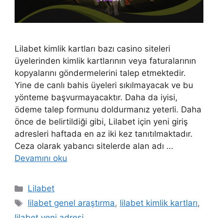
Lilabet kimlik kartları bazı casino siteleri
üyelerinden kimlik kartlarının veya faturalarının
kopyalarını göndermelerini talep etmektedir.
Yine de canlı bahis üyeleri sıkılmayacak ve bu
yönteme başvurmayacaktır. Daha da iyisi,
ödeme talep formunu doldurmanız yeterli. Daha
önce de belirtildiği gibi, Lilabet için yeni giriş
adresleri haftada en az iki kez tanıtılmaktadır.
Ceza olarak yabancı sitelerde alan adı …
Devamını oku
Kategoriler
Lilabet
Etiketler
lilabet genel araştırma
,
lilabet kimlik kartları
,
lilabet yeni adresi