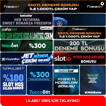
×
LILABET GİRİŞ İÇİN TIKLAYINIZ!