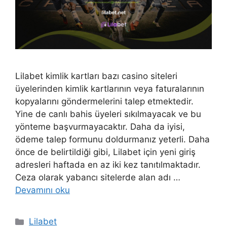
Lilabet kimlik kartları bazı casino siteleri
üyelerinden kimlik kartlarının veya faturalarının
kopyalarını göndermelerini talep etmektedir.
Yine de canlı bahis üyeleri sıkılmayacak ve bu
yönteme başvurmayacaktır. Daha da iyisi,
ödeme talep formunu doldurmanız yeterli. Daha
önce de belirtildiği gibi, Lilabet için yeni giriş
adresleri haftada en az iki kez tanıtılmaktadır.
Ceza olarak yabancı sitelerde alan adı …
Devamını oku
Kategoriler
Lilabet