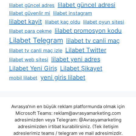
lilabet güncel adresi
lilabet güncel adres
lilabet güvenlir mi
lilabet instagram
lilabet kayit
lilabet kaç oldu
lilabet oyun sitesi
lilabet promosyon kodu
lilabet para çekme
Lilabet Telegram
lilabet tv canli maç
Lilabet Twitter
lilabet tv canli maç izle
lilabet yeni adres
lilabet web sitesi
Lilabet Yeni Giriş
Lilabet Şikayet
yeni giris lilabet
mobil lilabet
Avrasya'nın en büyük reklam platformunda olmak için
Microsoft Teams:
reklam@avrasyamarketing.com
adresimizden veya Telegram: @Avrasyamarketing
adresimizden irtibat kurabilirsiniz. (Tek iletişim
adreslerimiz teams / telegram ve mail adresimizdir.