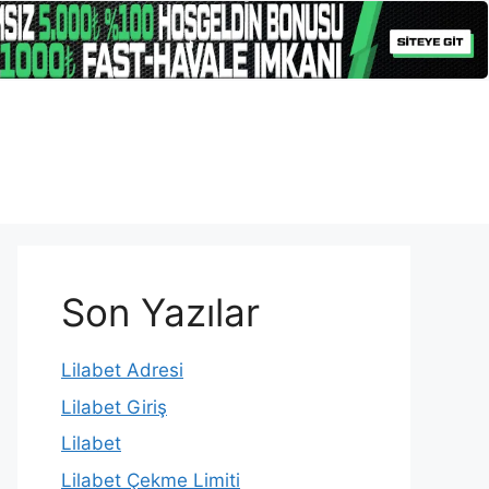
Son Yazılar
Lilabet Adresi
Lilabet Giriş
Lilabet
Lilabet Çekme Limiti