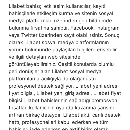
Lilabet bahisçi etkileşim kullanıcılar, kayıtlı
bahisçilerle etkileşim kurma ve sitenin sosyal
medya platformları üzerinden geri bildirimde
bulunma fırsatına sahiptir. Facebook, Instagram
veya Twitter üzerinden kayıt olabilirsiniz. Sonuç
olarak Lilabet sosyal medya platformlarının
yorum bölümünde paylaşılan bilgilere erişebilir
ve ilgili detayları web sitesinde
görüntüleyebilirsiniz. Çeşitli konularda olumlu
geri dönüşler alan Lilabet sosyal medya
platformları aracılığıyla da olağanüstü
profesyonel destek sağlıyor. Lilabet yeni adres
fiyat bilgisi, Lilabet yeni giriş adresi, Lilabet fiyat
bilgisi Lilabet bahislerinin sağladığı promosyon
fırsatları kullanıcının oyunda kazanma şansını
artıran birkaç detaydır. Lilabet aktif canlı destek
hattı, profesyonelleri kabul ederken ve tüm
bahisleri iade ederken en aktif birim olarak