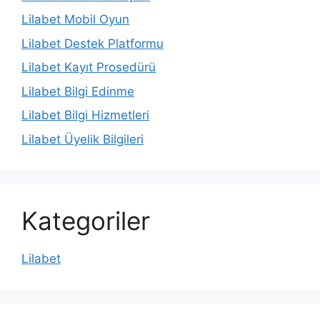
Lilabet Mobil Oyun
Lilabet Destek Platformu
Lilabet Kayıt Prosedürü
Lilabet Bilgi Edinme
Lilabet Bilgi Hizmetleri
Lilabet Üyelik Bilgileri
Kategoriler
Lilabet