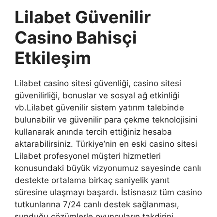
Lilabet Güvenilir
Casino Bahisçi
Etkileşim
Lilabet casino sitesi güvenliği, casino sitesi
güvenilirliği, bonuslar ve sosyal ağ etkinliği
vb.Lilabet güvenilir sistem yatırım talebinde
bulunabilir ve güvenilir para çekme teknolojisini
kullanarak anında tercih ettiğiniz hesaba
aktarabilirsiniz. Türkiye’nin en eski casino sitesi
Lilabet profesyonel müşteri hizmetleri
konusundaki büyük vizyonumuz sayesinde canlı
destekte ortalama birkaç saniyelik yanıt
süresine ulaşmayı başardı. İstisnasız tüm casino
tutkunlarına 7/24 canlı destek sağlanması,
sunduğu çözümlerle oyuncuların takdirini