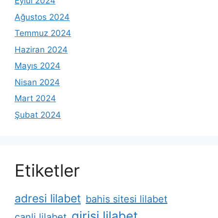
Eylül 2024
Ağustos 2024
Temmuz 2024
Haziran 2024
Mayıs 2024
Nisan 2024
Mart 2024
Şubat 2024
Etiketler
adresi lilabet
bahis sitesi lilabet
girisi lilabet
canli lilabet