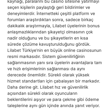
kaynağı, paralarını bu casino sitesine yatırmayı
seçen kişilerin paylaştığı geri bildirimler ve
deneyimlerdir. İnternetteki çeşitli platform ve
forumları araştırdıktan sonra, sadece birkaç
dakikalık araştırmayla, Lilabet üyelerinin bonus
anlaşmazlıklarından şikayetçi olmasının çok
nadir olduğunu ve bu şikayetlerin en kısa
sürede çözüme kavuşturulduğunu gördük.
Lilabet Türkiye’nin en büyük online casinosunun
resmi markasıdır. Sistem güvenilirliğinin
sağlanmasının yanı sıra üyelerin avantajlara tam
ve hızlı erişimlerinin sağlanması da aynı
derecede önemlidir. Sürekli olarak yüksek
hizmet standartları için çabalayan bir markadır.
Daha derine git. Lilabet hız ve güvenilirlik
açısından sürekli olarak oyuncuların
beklentilerini aşıyor ve para çekme gibi ödeme
taleplerine aynı gün içinde anında yanıt veriyor.