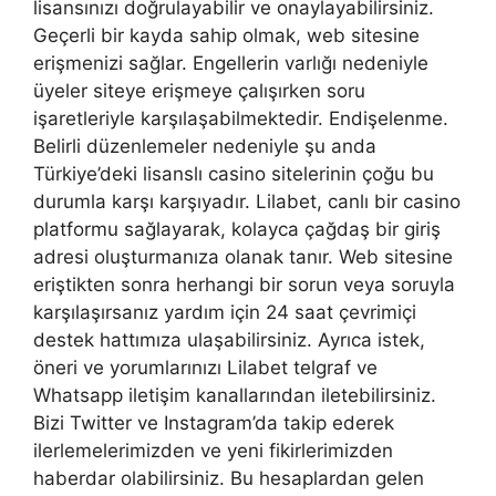
lisansınızı doğrulayabilir ve onaylayabilirsiniz.
Geçerli bir kayda sahip olmak, web sitesine
erişmenizi sağlar. Engellerin varlığı nedeniyle
üyeler siteye erişmeye çalışırken soru
işaretleriyle karşılaşabilmektedir. Endişelenme.
Belirli düzenlemeler nedeniyle şu anda
Türkiye’deki lisanslı casino sitelerinin çoğu bu
durumla karşı karşıyadır. Lilabet, canlı bir casino
platformu sağlayarak, kolayca çağdaş bir giriş
adresi oluşturmanıza olanak tanır. Web sitesine
eriştikten sonra herhangi bir sorun veya soruyla
karşılaşırsanız yardım için 24 saat çevrimiçi
destek hattımıza ulaşabilirsiniz. Ayrıca istek,
öneri ve yorumlarınızı Lilabet telgraf ve
Whatsapp iletişim kanallarından iletebilirsiniz.
Bizi Twitter ve Instagram’da takip ederek
ilerlemelerimizden ve yeni fikirlerimizden
haberdar olabilirsiniz. Bu hesaplardan gelen