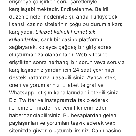
erişmeye çalışırken soru işaretleriyle
karşılaşabilmektedir. Endişelenme. Belirli
düzenlemeler nedeniyle şu anda Türkiye’deki
lisanslı casino sitelerinin çoğu bu durumla karşı
karşıyadır.
Lilabet kaliteli hizmet sık
kullanılanlar
, canlı bir casino platformu
sağlayarak, kolayca çağdaş bir giriş adresi
oluşturmanıza olanak tanır. Web sitesine
eriştikten sonra herhangi bir sorun veya soruyla
karşılaşırsanız yardım için 24 saat çevrimiçi
destek hattımıza ulaşabilirsiniz. Ayrıca istek,
öneri ve yorumlarınızı Lilabet telgraf ve
Whatsapp iletişim kanallarından iletebilirsiniz.
Bizi Twitter ve Instagram’da takip ederek
ilerlemelerimizden ve yeni fikirlerimizden
haberdar olabilirsiniz. Bu hesaplardan gelen
paylaşımları ve yorumları teşvik ederek web
sitenizde güven oluşturabilirsiniz. Canlı casino