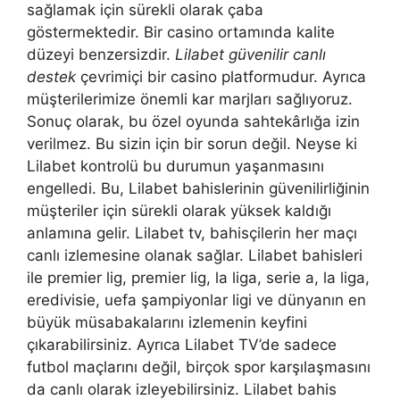
sağlamak için sürekli olarak çaba
göstermektedir. Bir casino ortamında kalite
düzeyi benzersizdir.
Lilabet güvenilir canlı
destek
çevrimiçi bir casino platformudur. Ayrıca
müşterilerimize önemli kar marjları sağlıyoruz.
Sonuç olarak, bu özel oyunda sahtekârlığa izin
verilmez. Bu sizin için bir sorun değil. Neyse ki
Lilabet kontrolü bu durumun yaşanmasını
engelledi. Bu, Lilabet bahislerinin güvenilirliğinin
müşteriler için sürekli olarak yüksek kaldığı
anlamına gelir. Lilabet tv, bahisçilerin her maçı
canlı izlemesine olanak sağlar. Lilabet bahisleri
ile premier lig, premier lig, la liga, serie a, la liga,
eredivisie, uefa şampiyonlar ligi ve dünyanın en
büyük müsabakalarını izlemenin keyfini
çıkarabilirsiniz. Ayrıca Lilabet TV’de sadece
futbol maçlarını değil, birçok spor karşılaşmasını
da canlı olarak izleyebilirsiniz. Lilabet bahis