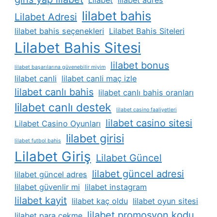
lilabet bahis
Lilabet Adresi
lilabet bahis seçenekleri
Lilabet Bahis Siteleri
Lilabet Bahis Sitesi
lilabet bonus
lilabet başarılarına güvenebilir miyim
lilabet canli
lilabet canli maç izle
lilabet canlı bahis
lilabet canlı bahis oranları
lilabet canlı destek
lilabet casino faaliyetleri
lilabet casino sitesi
Lilabet Casino Oyunları
lilabet girisi
lilabet futbol bahis
Lilabet Giriş
Lilabet Güncel
lilabet güncel adresi
lilabet güncel adres
lilabet güvenlir mi
lilabet instagram
lilabet kayit
lilabet kaç oldu
lilabet oyun sitesi
lilabet promosyon kodu
lilabet para çekme