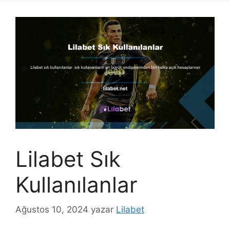
Lilabet Sık
Kullanılanlar
Ağustos 10, 2024
yazar
Lilabet