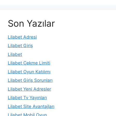
Son Yazılar
Lilabet Adresi
Lilabet Giriş
Lilabet
Lilabet Çekme Limiti
Lilabet Oyun Katılımı
Lilabet Giriş Sorunları
Lilabet Yeni Adresler
Lilabet Tv Yayınları
Lilabet Site Avantajları
Lilabet Mobil Oyun