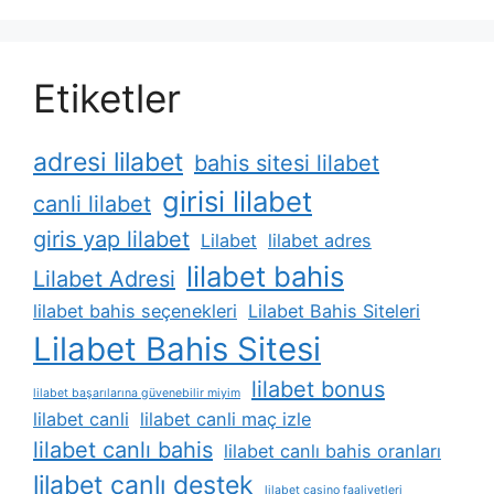
Etiketler
adresi lilabet
bahis sitesi lilabet
girisi lilabet
canli lilabet
giris yap lilabet
Lilabet
lilabet adres
lilabet bahis
Lilabet Adresi
lilabet bahis seçenekleri
Lilabet Bahis Siteleri
Lilabet Bahis Sitesi
lilabet bonus
lilabet başarılarına güvenebilir miyim
lilabet canli
lilabet canli maç izle
lilabet canlı bahis
lilabet canlı bahis oranları
lilabet canlı destek
lilabet casino faaliyetleri