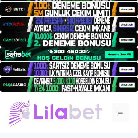
İçeriğe
atla
Menü