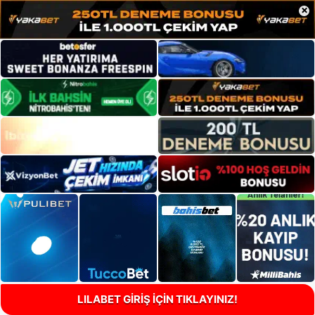
×
LILABET GİRİŞ İÇİN TIKLAYINIZ!