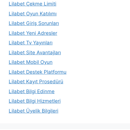
Lilabet Çekme Limiti
Lilabet Oyun Katılımı
Lilabet Giriş Sorunları
Lilabet Yeni Adresler
Lilabet Tv Yayınları
Lilabet Site Avantajları
Lilabet Mobil Oyun
Lilabet Destek Platformu
Lilabet Kayıt Prosedürü
Lilabet Bilgi Edinme
Lilabet Bilgi Hizmetleri
Lilabet Üyelik Bilgileri