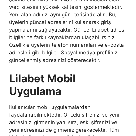
web sitesinin yüksek kalitesini göstermektedir.
Yeni alan adınızı aynı gün içerisinde alın. Bu,
üyelerin güncel adreslerini kullanarak giriş
yapmalarını sağlayacaktır. Güncel Lilabet adres
bilgilerine farklı kaynaklardan ulaşabilirsiniz.
Özellikle üyelerin telefon numaraları ve e-posta
adresleri gibi bilgiler. Sosyal medya profiliniz
güncellenmiş adresinizi gösterecektir.
Lilabet Mobil
Uygulama
Kullanıcılar mobil uygulamalardan
faydalanabilmektedir. Önceki şifrenizi ve yeni
adresinizi girmenin yanı sıra, eski şifrenizi ve
yeni adresinizi de girmeniz gerekecektir. Tüm