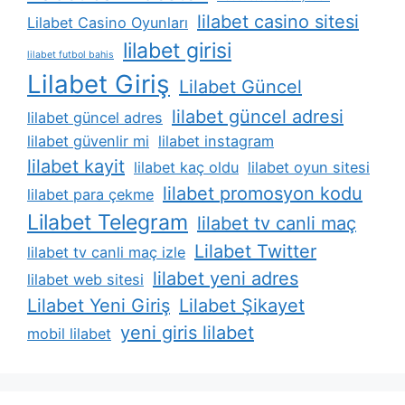
lilabet casino sitesi
Lilabet Casino Oyunları
lilabet girisi
lilabet futbol bahis
Lilabet Giriş
Lilabet Güncel
lilabet güncel adresi
lilabet güncel adres
lilabet güvenlir mi
lilabet instagram
lilabet kayit
lilabet kaç oldu
lilabet oyun sitesi
lilabet promosyon kodu
lilabet para çekme
Lilabet Telegram
lilabet tv canli maç
Lilabet Twitter
lilabet tv canli maç izle
lilabet yeni adres
lilabet web sitesi
Lilabet Yeni Giriş
Lilabet Şikayet
yeni giris lilabet
mobil lilabet