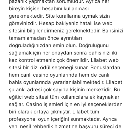
pazarlık yapmaktan sorumludur. Ayrıca her
bireyin kişisel hesabını kullanması
gerekmektedir. Site kurallarına uymak sizin
görevinizdir. Hesap bakiyeniz hatalı ise web
sitesini bilgilendirmeniz gerekmektedir. Bahsinizi
tamamlamadan önce ayrıntıları
doğruladığınızdan emin olun. Doğruluğunu
sağlamak için her onaydan sonra bahisinizi iki
kez kontrol etmeniz çok önemlidir. Lilabet web
sitesi bir dizi ödül seçeneği sunar. Bonuslardan
hem canlı casino oyunlarında hem de canlı
bahis oyunlarında yararlanılabilmektedir. Lilabet
şu anki adresi çok sayıda kişinin merkezidir. Bu
eğitici web sitesi tüm kullanıcılara ek kaynaklar
sağlar. Casino işlemleri için en iyi seçeneklerden
biri olarak ortaya çıkmıştır. Lilabet tüm
profesyonel oyun içeriğini sunmaktadır. Ayrıca
yeni nesil rehberlik hizmetine başvuru süreci de