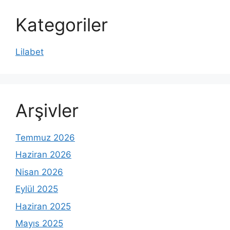
Kategoriler
Lilabet
Arşivler
Temmuz 2026
Haziran 2026
Nisan 2026
Eylül 2025
Haziran 2025
Mayıs 2025