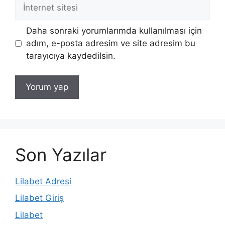
İnternet
sitesi
Daha sonraki yorumlarımda kullanılması için
adım, e-posta adresim ve site adresim bu
tarayıcıya kaydedilsin.
Son Yazılar
Lilabet Adresi
Lilabet Giriş
Lilabet