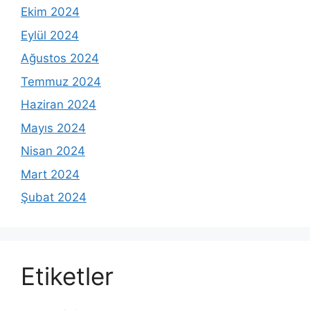
Ekim 2024
Eylül 2024
Ağustos 2024
Temmuz 2024
Haziran 2024
Mayıs 2024
Nisan 2024
Mart 2024
Şubat 2024
Etiketler