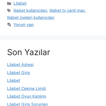
Kategoriler
Lilabet
Etiketler
lilabet kullanıcıları
,
lilabet tv canli maç
,
lilabet üyeleri kullanıcıları
Yorum yap
Son Yazılar
Lilabet Adresi
Lilabet Giriş
Lilabet
Lilabet Çekme Limiti
Lilabet Oyun Katılımı
Lilabet Giriş Sorunları