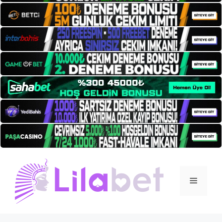
İçeriğe
atla
Menü