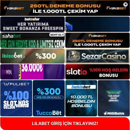
×
LILABET GİRİŞ İÇİN TIKLAYINIZ!