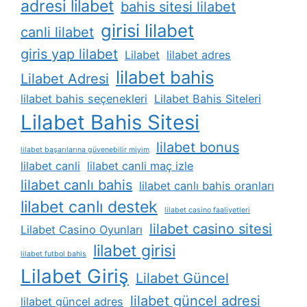
adresi lilabet
bahis sitesi lilabet
girisi lilabet
canli lilabet
giris yap lilabet
Lilabet
lilabet adres
lilabet bahis
Lilabet Adresi
lilabet bahis seçenekleri
Lilabet Bahis Siteleri
Lilabet Bahis Sitesi
lilabet bonus
lilabet başarılarına güvenebilir miyim
lilabet canli
lilabet canli maç izle
lilabet canlı bahis
lilabet canlı bahis oranları
lilabet canlı destek
lilabet casino faaliyetleri
lilabet casino sitesi
Lilabet Casino Oyunları
lilabet girisi
lilabet futbol bahis
Lilabet Giriş
Lilabet Güncel
lilabet güncel adresi
lilabet güncel adres