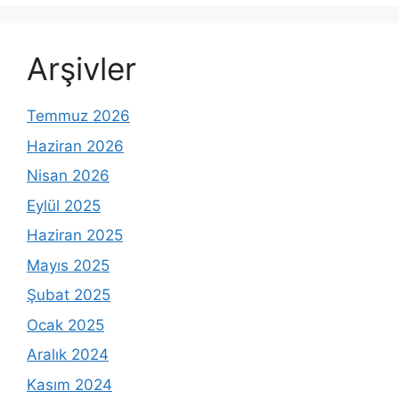
Arşivler
Temmuz 2026
Haziran 2026
Nisan 2026
Eylül 2025
Haziran 2025
Mayıs 2025
Şubat 2025
Ocak 2025
Aralık 2024
Kasım 2024