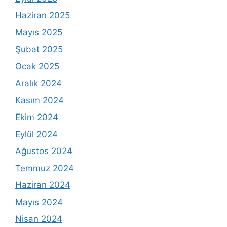
Haziran 2025
Mayıs 2025
Şubat 2025
Ocak 2025
Aralık 2024
Kasım 2024
Ekim 2024
Eylül 2024
Ağustos 2024
Temmuz 2024
Haziran 2024
Mayıs 2024
Nisan 2024