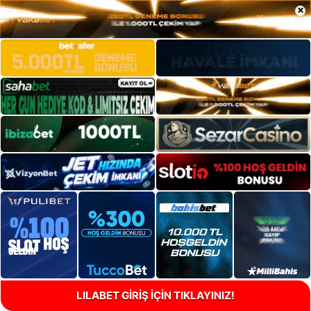
×
LILABET GİRİŞ İÇİN TIKLAYINIZ!