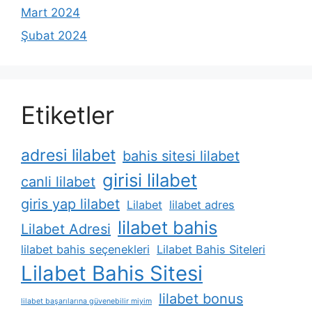
Mart 2024
Şubat 2024
Etiketler
adresi lilabet
bahis sitesi lilabet
girisi lilabet
canli lilabet
giris yap lilabet
Lilabet
lilabet adres
lilabet bahis
Lilabet Adresi
lilabet bahis seçenekleri
Lilabet Bahis Siteleri
Lilabet Bahis Sitesi
lilabet bonus
lilabet başarılarına güvenebilir miyim