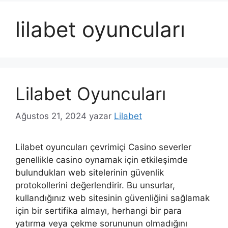
lilabet oyuncuları
Lilabet Oyuncuları
Ağustos 21, 2024
yazar
Lilabet
Lilabet oyuncuları çevrimiçi Casino severler
genellikle casino oynamak için etkileşimde
bulundukları web sitelerinin güvenlik
protokollerini değerlendirir. Bu unsurlar,
kullandığınız web sitesinin güvenliğini sağlamak
için bir sertifika almayı, herhangi bir para
yatırma veya çekme sorununun olmadığını