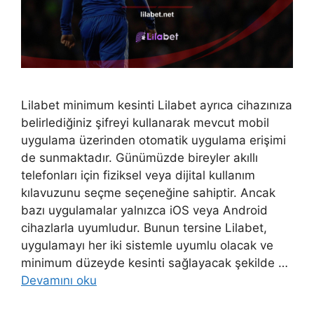
Lilabet minimum kesinti Lilabet ayrıca cihazınıza
belirlediğiniz şifreyi kullanarak mevcut mobil
uygulama üzerinden otomatik uygulama erişimi
de sunmaktadır. Günümüzde bireyler akıllı
telefonları için fiziksel veya dijital kullanım
kılavuzunu seçme seçeneğine sahiptir. Ancak
bazı uygulamalar yalnızca iOS veya Android
cihazlarla uyumludur. Bunun tersine Lilabet,
uygulamayı her iki sistemle uyumlu olacak ve
minimum düzeyde kesinti sağlayacak şekilde …
Devamını oku