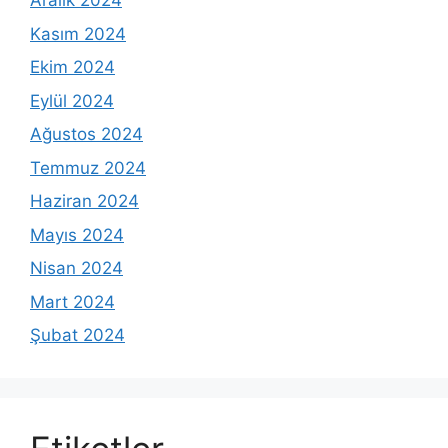
Aralık 2024
Kasım 2024
Ekim 2024
Eylül 2024
Ağustos 2024
Temmuz 2024
Haziran 2024
Mayıs 2024
Nisan 2024
Mart 2024
Şubat 2024