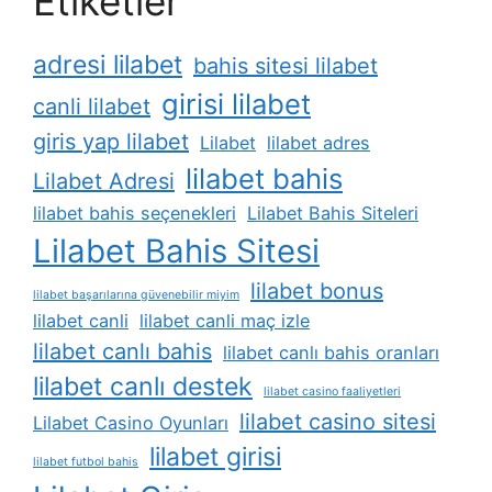
Etiketler
adresi lilabet
bahis sitesi lilabet
girisi lilabet
canli lilabet
giris yap lilabet
Lilabet
lilabet adres
lilabet bahis
Lilabet Adresi
lilabet bahis seçenekleri
Lilabet Bahis Siteleri
Lilabet Bahis Sitesi
lilabet bonus
lilabet başarılarına güvenebilir miyim
lilabet canli
lilabet canli maç izle
lilabet canlı bahis
lilabet canlı bahis oranları
lilabet canlı destek
lilabet casino faaliyetleri
lilabet casino sitesi
Lilabet Casino Oyunları
lilabet girisi
lilabet futbol bahis