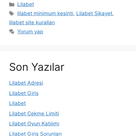
Kategoriler
Lilabet
Etiketler
lilabet minimum kesinti
,
Lilabet Şikayet
,
lilabet site kuralları
Yorum yap
Son Yazılar
Lilabet Adresi
Lilabet Giriş
Lilabet
Lilabet Çekme Limiti
Lilabet Oyun Katılımı
Lilabet Giriş Sorunları