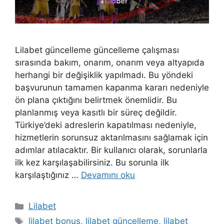
Lilabet güncelleme güncelleme çalışması
sırasında bakım, onarım, onarım veya altyapıda
herhangi bir değişiklik yapılmadı. Bu yöndeki
başvurunun tamamen kapanma kararı nedeniyle
ön plana çıktığını belirtmek önemlidir. Bu
planlanmış veya kasıtlı bir süreç değildir.
Türkiye’deki adreslerin kapatılması nedeniyle,
hizmetlerin sorunsuz aktarılmasını sağlamak için
adımlar atılacaktır. Bir kullanıcı olarak, sorunlarla
ilk kez karşılaşabilirsiniz. Bu sorunla ilk
karşılaştığınız …
Devamını oku
Kategoriler
Lilabet
Etiketler
lilabet bonus
,
lilabet güncelleme
,
lilabet