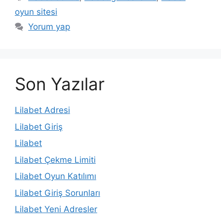
oyun sitesi
Yorum yap
Son Yazılar
Lilabet Adresi
Lilabet Giriş
Lilabet
Lilabet Çekme Limiti
Lilabet Oyun Katılımı
Lilabet Giriş Sorunları
Lilabet Yeni Adresler