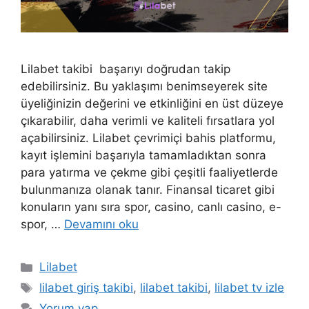
Lilabet takibi başarıyı doğrudan takip
edebilirsiniz. Bu yaklaşımı benimseyerek site
üyeliğinizin değerini ve etkinliğini en üst düzeye
çıkarabilir, daha verimli ve kaliteli fırsatlara yol
açabilirsiniz. Lilabet çevrimiçi bahis platformu,
kayıt işlemini başarıyla tamamladıktan sonra
para yatırma ve çekme gibi çeşitli faaliyetlerde
bulunmanıza olanak tanır. Finansal ticaret gibi
konuların yanı sıra spor, casino, canlı casino, e-
spor, …
Devamını oku
Kategoriler
Lilabet
Etiketler
lilabet giriş takibi
,
lilabet takibi
,
lilabet tv izle
Yorum yap