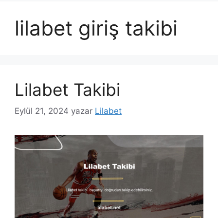
lilabet giriş takibi
Lilabet Takibi
Eylül 21, 2024
yazar
Lilabet