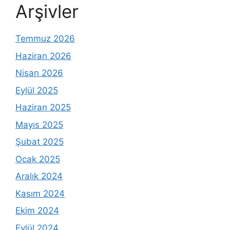
Arşivler
Temmuz 2026
Haziran 2026
Nisan 2026
Eylül 2025
Haziran 2025
Mayıs 2025
Şubat 2025
Ocak 2025
Aralık 2024
Kasım 2024
Ekim 2024
Eylül 2024