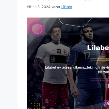
Nisan 3, 2024
yazar
Lilabet