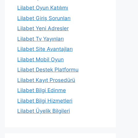
Lilabet Oyun Katılımı
Lilabet Giriş Sorunları
Lilabet Yeni Adresler
Lilabet Tv Yayınları
Lilabet Site Avantajları
Lilabet Mobil Oyun
Lilabet Destek Platformu
Lilabet Kayıt Prosedürü
Lilabet Bilgi Edinme
Lilabet Bilgi Hizmetleri
Lilabet Üyelik Bilgileri