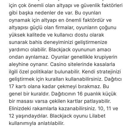
için çok önemli olan altyapı ve güvenlik faktörleri
gibi başka nedenler de var. Bu oyunları
oynamak için altyapı en önemli faktördür ve
altyapısı güçlü olan firmalar, oyunların çoğunu
yüksek kalitede ve kullanıcı dostu olarak
sunarak bahis deneyiminizi geliştirmenize
yardımcı olabilir. Blackjack oyununun amacı
ondan ayrılamaz. Oyunlar genellikle krupiyerin
aleyhine oynanır. Casino sitelerinde kasalarla
ilgili özel politikalar bulunabilir. Kendi stratejinizi
geliştirmek için kuralları kullanabilirsiniz. Dağıtıcı
17 kartı olana kadar çekmeyi bırakmaz. Bu
genel bir kuraldır. Dağıtıcının 16 puanlık küçük
bir masası varsa çekilen kartlar patlayabilir.
Elinizdeki rakamlarla kazanabilirsiniz. 10, 11 ve
12 yaşındaydılar. Blackjack oyunu Lilabet
kullanımıyla anlatılabilir.