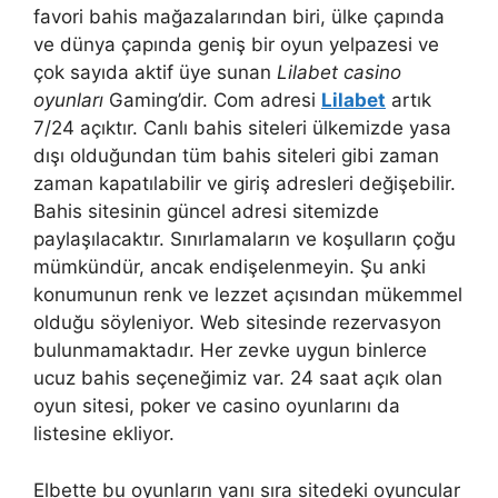
favori bahis mağazalarından biri, ülke çapında
ve dünya çapında geniş bir oyun yelpazesi ve
çok sayıda aktif üye sunan
Lilabet casino
oyunları
Gaming’dir. Com adresi
Lilabet
artık
7/24 açıktır. Canlı bahis siteleri ülkemizde yasa
dışı olduğundan tüm bahis siteleri gibi zaman
zaman kapatılabilir ve giriş adresleri değişebilir.
Bahis sitesinin güncel adresi sitemizde
paylaşılacaktır. Sınırlamaların ve koşulların çoğu
mümkündür, ancak endişelenmeyin. Şu anki
konumunun renk ve lezzet açısından mükemmel
olduğu söyleniyor. Web sitesinde rezervasyon
bulunmamaktadır. Her zevke uygun binlerce
ucuz bahis seçeneğimiz var. 24 saat açık olan
oyun sitesi, poker ve casino oyunlarını da
listesine ekliyor.
Elbette bu oyunların yanı sıra sitedeki oyuncular