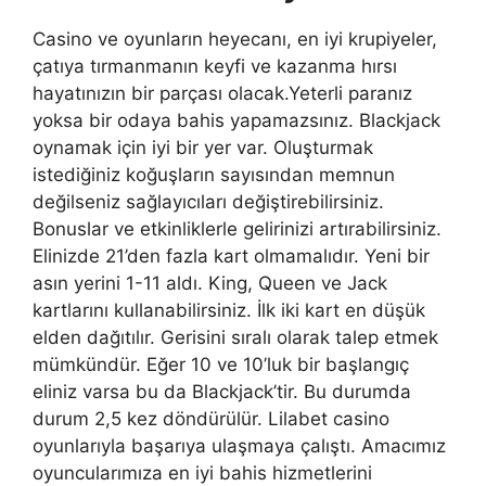
Casino ve oyunların heyecanı, en iyi krupiyeler,
çatıya tırmanmanın keyfi ve kazanma hırsı
hayatınızın bir parçası olacak.Yeterli paranız
yoksa bir odaya bahis yapamazsınız. Blackjack
oynamak için iyi bir yer var. Oluşturmak
istediğiniz koğuşların sayısından memnun
değilseniz sağlayıcıları değiştirebilirsiniz.
Bonuslar ve etkinliklerle gelirinizi artırabilirsiniz.
Elinizde 21’den fazla kart olmamalıdır. Yeni bir
asın yerini 1-11 aldı. King, Queen ve Jack
kartlarını kullanabilirsiniz. İlk iki kart en düşük
elden dağıtılır. Gerisini sıralı olarak talep etmek
mümkündür. Eğer 10 ve 10’luk bir başlangıç ​​
eliniz varsa bu da Blackjack’tir. Bu durumda
durum 2,5 kez döndürülür. Lilabet casino
oyunlarıyla başarıya ulaşmaya çalıştı. Amacımız
oyuncularımıza en iyi bahis hizmetlerini