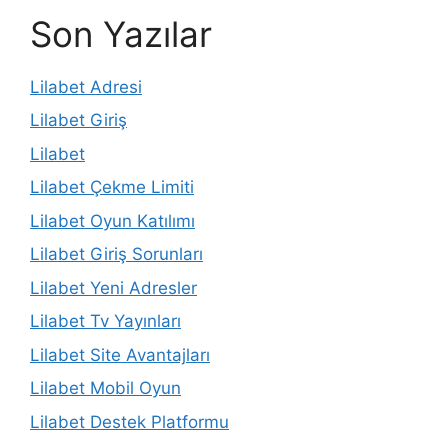
Son Yazılar
Lilabet Adresi
Lilabet Giriş
Lilabet
Lilabet Çekme Limiti
Lilabet Oyun Katılımı
Lilabet Giriş Sorunları
Lilabet Yeni Adresler
Lilabet Tv Yayınları
Lilabet Site Avantajları
Lilabet Mobil Oyun
Lilabet Destek Platformu