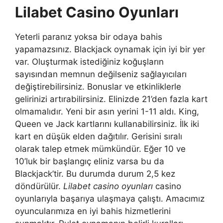
Lilabet Casino Oyunları
Yeterli paranız yoksa bir odaya bahis
yapamazsınız. Blackjack oynamak için iyi bir yer
var. Oluşturmak istediğiniz koğuşların
sayısından memnun değilseniz sağlayıcıları
değiştirebilirsiniz. Bonuslar ve etkinliklerle
gelirinizi artırabilirsiniz. Elinizde 21’den fazla kart
olmamalıdır. Yeni bir asın yerini 1-11 aldı. King,
Queen ve Jack kartlarını kullanabilirsiniz. İlk iki
kart en düşük elden dağıtılır. Gerisini sıralı
olarak talep etmek mümkündür. Eğer 10 ve
10’luk bir başlangıç ​​eliniz varsa bu da
Blackjack’tir. Bu durumda durum 2,5 kez
döndürülür.
Lilabet casino oyunları
casino
oyunlarıyla başarıya ulaşmaya çalıştı. Amacımız
oyuncularımıza en iyi bahis hizmetlerini