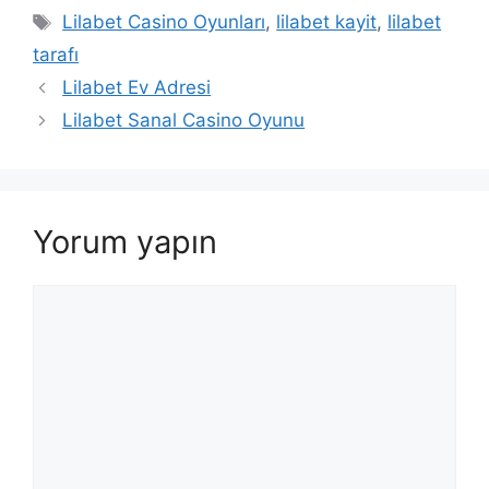
Etiketler
Lilabet Casino Oyunları
,
lilabet kayit
,
lilabet
tarafı
Lilabet Ev Adresi
Lilabet Sanal Casino Oyunu
Yorum yapın
Yorum