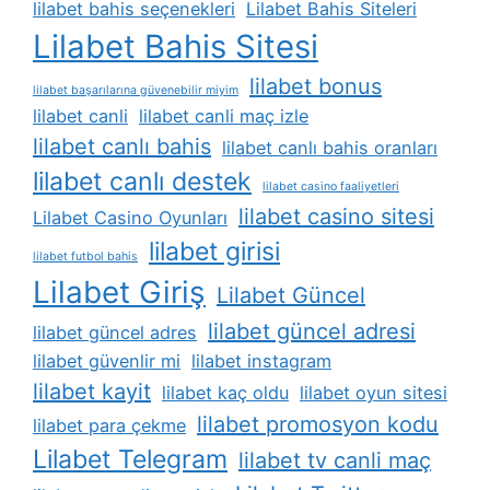
lilabet bahis seçenekleri
Lilabet Bahis Siteleri
Lilabet Bahis Sitesi
lilabet bonus
lilabet başarılarına güvenebilir miyim
lilabet canli
lilabet canli maç izle
lilabet canlı bahis
lilabet canlı bahis oranları
lilabet canlı destek
lilabet casino faaliyetleri
lilabet casino sitesi
Lilabet Casino Oyunları
lilabet girisi
lilabet futbol bahis
Lilabet Giriş
Lilabet Güncel
lilabet güncel adresi
lilabet güncel adres
lilabet güvenlir mi
lilabet instagram
lilabet kayit
lilabet kaç oldu
lilabet oyun sitesi
lilabet promosyon kodu
lilabet para çekme
Lilabet Telegram
lilabet tv canli maç