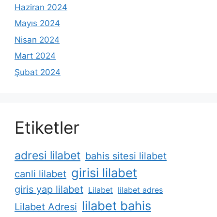
Haziran 2024
Mayıs 2024
Nisan 2024
Mart 2024
Şubat 2024
Etiketler
adresi lilabet
bahis sitesi lilabet
girisi lilabet
canli lilabet
giris yap lilabet
Lilabet
lilabet adres
lilabet bahis
Lilabet Adresi