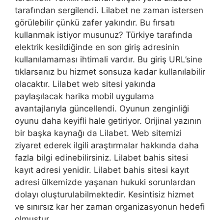
tarafından sergilendi. Lilabet ne zaman istersen
görülebilir çünkü zafer yakındır. Bu fırsatı
kullanmak istiyor musunuz? Türkiye tarafında
elektrik kesildiğinde en son giriş adresinin
kullanılamaması ihtimali vardır. Bu giriş URL’sine
tıklarsanız bu hizmet sonsuza kadar kullanılabilir
olacaktır. Lilabet web sitesi yakında
paylaşılacak harika mobil uygulama
avantajlarıyla güncellendi. Oyunun zenginliği
oyunu daha keyifli hale getiriyor. Orijinal yazının
bir başka kaynağı da Lilabet. Web sitemizi
ziyaret ederek ilgili araştırmalar hakkında daha
fazla bilgi edinebilirsiniz. Lilabet bahis sitesi
kayıt adresi yenidir. Lilabet bahis sitesi kayıt
adresi ülkemizde yaşanan hukuki sorunlardan
dolayı oluşturulabilmektedir. Kesintisiz hizmet
ve sınırsız kar her zaman organizasyonun hedefi
olmuştur.